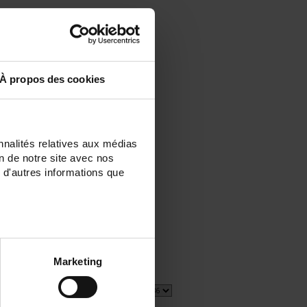
À propos des cookies
nnalités relatives aux médias
on de notre site avec nos
 d'autres informations que
Marketing
4 item(s)
Afficher