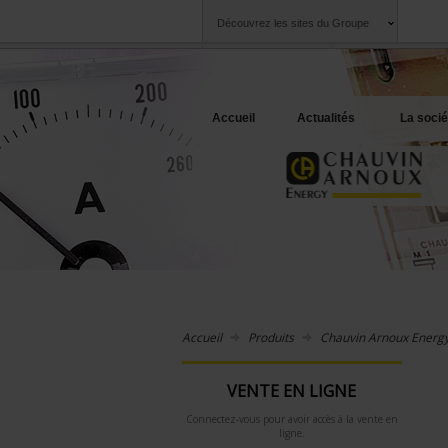
Découvrez les sites du Groupe
Groupe
Sociétés
Chauvin Arnoux
Une offre à votre 
Accueil
Actualités
La socié
Accueil
Produits
Chauvin Arnoux Energ
VENTE EN LIGNE
Connectez-vous pour avoir accès à la vente en
ligne.