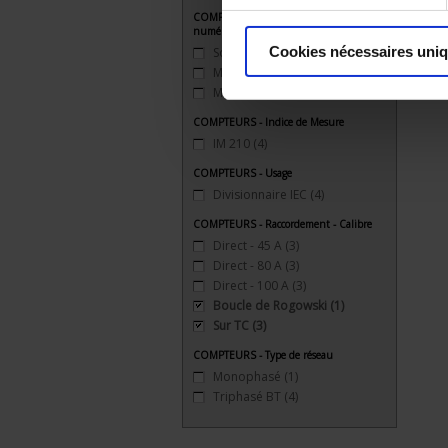
COMPTEURS - Communication
numérique
Cookies nécessaires uni
Sortie impulsion
(2)
ModBus (RS 485)
(2)
ModBus / TCP
(1)
COMPTEURS - Indice de Mesure
IM 210
(4)
COMPTEURS - Usage
Divisionnaire IEC
(4)
COMPTEURS - Raccordement - Calibre
Direct - 45 A
(3)
Direct - 80 A
(3)
Direct - 100 A
(3)
Boucle de Rogowski
(1)
Sur TC
(3)
COMPTEURS - Type de réseau
Monophasé
(1)
Triphasé BT
(4)