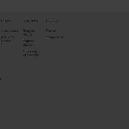
Presse
Carrières
Contact
Infos presse
Espace
France
emploi
Revue de
International
presse
Espace
étudiant
Nos métiers
et fonctions
n