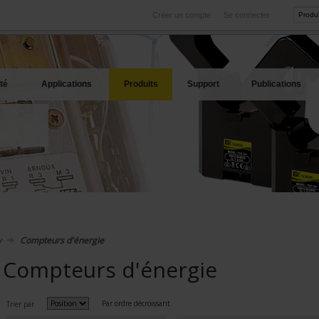
Créer un compte
Se connecter
International
Sites produits
service
Nos filiales à l'étranger
Nos meilleures offres
té
Applications
Produits
Support
Publications
y
Compteurs d'énergie
Compteurs d'énergie
Par ordre décroissant
Trier par