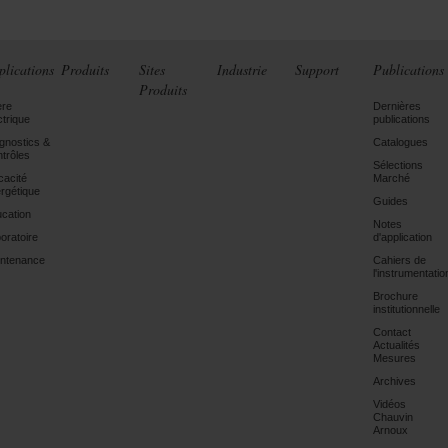
plications
Produits
Sites
Industrie
Support
Publications
Produits
ère
Dernières
ctrique
publications
gnostics &
Catalogues
trôles
Sélections
icacité
Marché
rgétique
Guides
cation
Notes
oratoire
d'application
ntenance
Cahiers de
l'instrumentatio
Brochure
institutionnelle
Contact
Actualités
Mesures
Archives
Vidéos
Chauvin
Arnoux