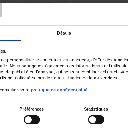
T
Détails
ies.
e personnaliser le contenu et les annonces, d'offrir des fonctio
ULYS TT-M Ethernet
rafic. Nous partageons également des informations sur l'utilisati
Compteur d'énergie pour réseaux
, de publicité et d'analyse, qui peuvent combiner celles-ci avec
triphasés - Raccordement sur TC -
Ethernet, enregistrement et envoi
ils ont collectées lors de votre utilisation de leurs services.
sur serveur FTP - MID
 consulter notre
politique de confidentialité
.
Préférences
Statistiques
Par ordre décroissant
Trier par