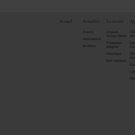
Accueil
Actualités
La société
Ap
France
Chauvin
Fili
Arnoux Metrix
éle
International
Production
Dia
Archives
intégrée
Con
Historique
Eff
éne
Nos marques
Edu
Lab
Mai