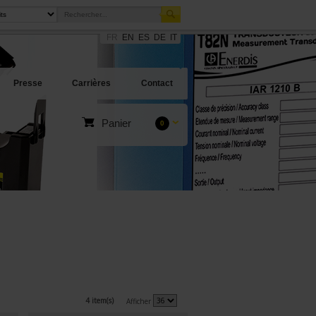
FR
EN
ES
DE
IT
Presse
Carrières
Contact
Panier
0
4 item(s)
Afficher