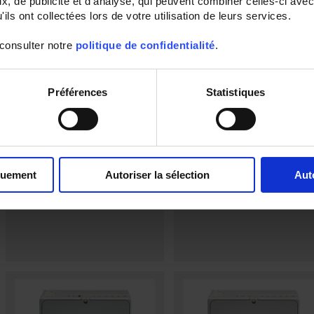
, de publicité et d'analyse, qui peuvent combiner celles-ci avec
ils ont collectées lors de votre utilisation de leurs services.
 consulter notre
politique de confidentialité
.
Préférences
Statistiques
ULYSFLEX MODBUS
ULYS TD80-M Modbus
Compteur d'énergie sur Boucles de
Compteur d'énergie pour réseaux
Rogowski, Modbus RS485 intégré,
triphasés - Raccordement direct
Triphasé 3 ou 4 fils, monophasé
jusque 80 A - Modbus - MID
quement
Autoriser la sélection
Aut