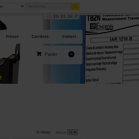
FR
EN
ES
DE
IT
Presse
Carrières
Contact
Panier
0
16 item(s)
Afficher