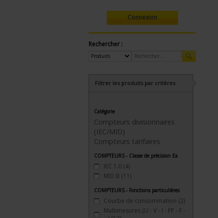
Connexion
Rechercher :
Filtrer les produits par critères
Catégorie
Compteurs divisionnaires
(IEC/MID)
Compteurs tarifaires
COMPTEURS - Classe de précision Ea
IEC 1.0
(4)
MID B
(11)
COMPTEURS - Fonctions particulières
Courbe de consommation
(2)
Multimesures (U - V - I - FP - F -