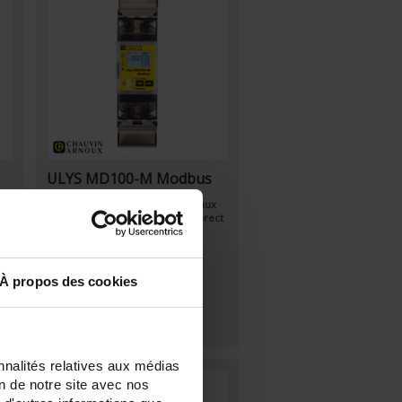
ULYS MD100-M Modbus
x
Compteur d'énérgie pour réseaux
ct
monophasés - Raccordement direct
jusque 100A - MID – Modbus
À propos des cookies
nnalités relatives aux médias
on de notre site avec nos