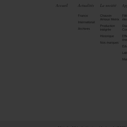
Accueil
Actualités
La société
Ap
France
Chauvin
Fili
Arnoux Metrix
éle
International
Production
Dia
Archives
intégrée
Con
Historique
Eff
éne
Nos marques
Edu
Lab
Mai