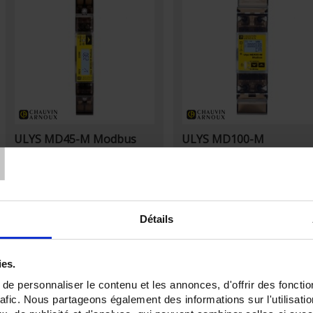
T
ULYS MD45-M Modbus
ULYS MD100-M
Compteur d'énérgie pour réseaux
Compteur d'énérgie pour réseau
monophasés - Raccordement direct
monophasés - Raccordement dire
jusque 45A - MID – Modbus
jusque 100A – MID
Détails
ies.
e personnaliser le contenu et les annonces, d'offrir des fonctio
rafic. Nous partageons également des informations sur l'utilisati