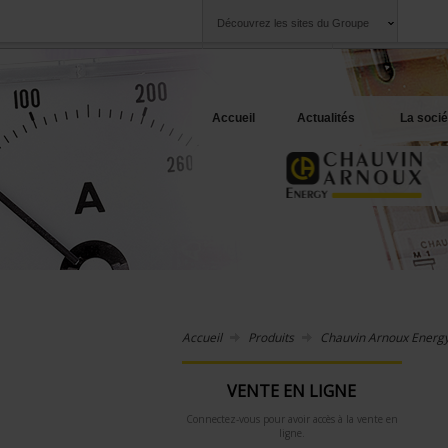
Découvrez les sites du Groupe
Groupe
Sociétés
Chauvin Arnoux
Une offre à votre 
Accueil
Actualités
La socié
Accueil
Produits
Chauvin Arnoux Energ
VENTE EN LIGNE
Connectez-vous pour avoir accès à la vente en
ligne.