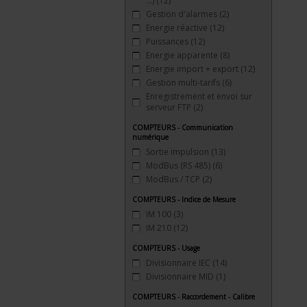
…)
(12)
Gestion d'alarmes
(2)
Energie réactive
(12)
Puissances
(12)
Energie apparente
(8)
Energie import + export
(12)
Gestion multi-tarifs
(6)
Enregistrement et envoi sur
serveur FTP
(2)
COMPTEURS - Communication
numérique
Sortie impulsion
(13)
ModBus (RS 485)
(6)
ModBus / TCP
(2)
COMPTEURS - Indice de Mesure
IM 100
(3)
IM 210
(12)
COMPTEURS - Usage
Divisionnaire IEC
(14)
Divisionnaire MID
(1)
COMPTEURS - Raccordement - Calibre