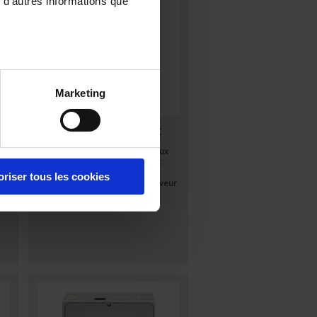
 d'autres informations que
Marketing
ULYS TD80-M Ethernet
Compteur d'énergie pour réseaux
triphasés - Raccordement direct
jusque 80 A - Ethernet,
oriser tous les cookies
enregistrement et envoi sur serveur
FTP - MID