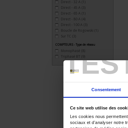
Direct - 32 A
(1)
Direct - 45 A
(3)
Direct - 65 A
(1)
Direct - 80 A
(4)
Direct - 100 A
(3)
Boucle de Rogowski
(1)
Sur TC
(3)
COMPTEURS - Type de réseau
TES
Monophasé
(8)
Triphasé BT
(9)
Consentement
Ce site web utilise des cook
Les cookies nous permettent d
sociaux et d'analyser notre t