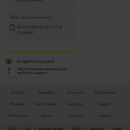
DIVISIONNAIRES
Notice de fonctionnement
MODE D'EMPLOI ULYS TT-M
ETHERNET
Enregistrer vos produits
FAQ & Posez une question à un
technicien support
Accueil
Actualités
La société
Applications
Produits
Sites Produits
Industrie
Support
Publications
Presse
Carrières
Contact
CGV
CGA
Mentions Légales
RGPD
Facebook
Twitter