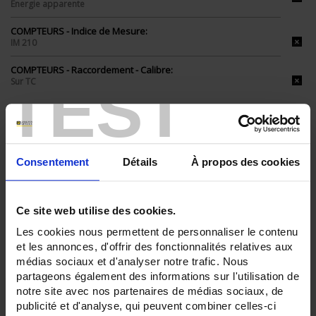
Energie apparente
COMPTEURS - Indice de Mesure:
IM 210
COMPTEURS - Raccordement - Calibre:
TEST
Sur TC
TOUT SUPPRIMER
Consentement
Détails
À propos des cookies
Filtrer les produits par critères
Ce site web utilise des cookies.
Par ordre décroissant
3 item(s)
Les cookies nous permettent de personnaliser le contenu
Trier par
Afficher
et les annonces, d'offrir des fonctionnalités relatives aux
médias sociaux et d'analyser notre trafic. Nous
partageons également des informations sur l'utilisation de
notre site avec nos partenaires de médias sociaux, de
publicité et d'analyse, qui peuvent combiner celles-ci