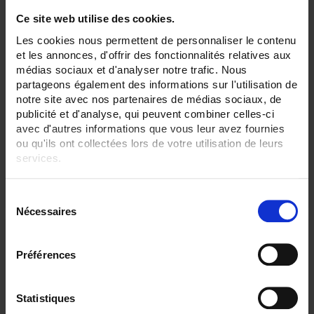
Ce site web utilise des cookies.
Les cookies nous permettent de personnaliser le contenu
et les annonces, d'offrir des fonctionnalités relatives aux
médias sociaux et d'analyser notre trafic. Nous
ULYS EV
partageons également des informations sur l'utilisation de
Compteurs d'énergie pour infrastructure de recharge pour véhicule
notre site avec nos partenaires de médias sociaux, de
électrique - Raccordement direct monophasé ou triphasé - Modbus - MID
publicité et d'analyse, qui peuvent combiner celles-ci
avec d'autres informations que vous leur avez fournies
ou qu'ils ont collectées lors de votre utilisation de leurs
services.
Pour en savoir plus, veuillez consulter notre
politique de
S
confidentialité
.
Nécessaires
é
l
e
Préférences
c
t
i
Statistiques