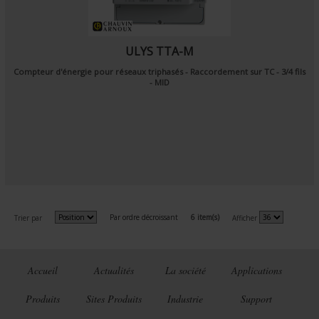
ULYS TTA-M
Compteur d'énergie pour réseaux triphasés - Raccordement sur TC - 3/4 fils
- MID
Par ordre décroissant
6 item(s)
Trier par
Afficher
Accueil
Actualités
La société
Applications
Produits
Sites Produits
Industrie
Support