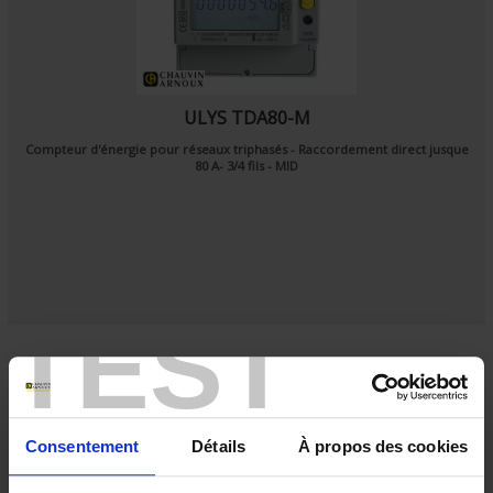
ULYS TDA80-M
Compteur d'énergie pour réseaux triphasés - Raccordement direct jusque
80 A- 3/4 fils - MID
TEST
Consentement
Détails
À propos des cookies