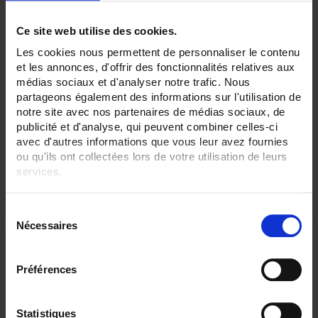
Ce site web utilise des cookies.
Les cookies nous permettent de personnaliser le contenu
et les annonces, d'offrir des fonctionnalités relatives aux
ULYS MD100-M Modbus
médias sociaux et d'analyser notre trafic. Nous
partageons également des informations sur l'utilisation de
Compteur d'énérgie pour réseaux monophasés - Raccordement direct
notre site avec nos partenaires de médias sociaux, de
jusque 100A - MID – Modbus
publicité et d'analyse, qui peuvent combiner celles-ci
avec d'autres informations que vous leur avez fournies
ou qu'ils ont collectées lors de votre utilisation de leurs
services.
Pour en savoir plus, veuillez consulter notre
politique de
S
confidentialité
.
Nécessaires
é
l
e
Préférences
c
t
i
Statistiques