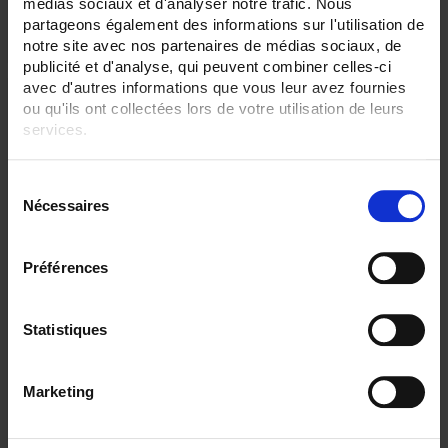
médias sociaux et d'analyser notre trafic. Nous
partageons également des informations sur l'utilisation de
notre site avec nos partenaires de médias sociaux, de
publicité et d'analyse, qui peuvent combiner celles-ci
avec d'autres informations que vous leur avez fournies
ou qu'ils ont collectées lors de votre utilisation de leurs
services.
Pour en savoir plus, veuillez consulter notre
politique de
S
confidentialité
.
Nécessaires
é
l
e
Préférences
c
t
SHMI 30-750A 50mV Cl 1
i
Statistiques
Shunt - Raccordement à œil - 30 à 750 A - 50mV
o
n
Marketing
d
u