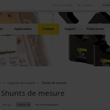
Créer un compte
Se connecter
International
Sites produits
service
Nos filiales à l'étranger
Nos meilleures offres
té
Applications
Produits
Support
Publications
y
Capteurs de courant
Shunts de mesure
Shunts de mesure
Par ordre décroissant
Trier par