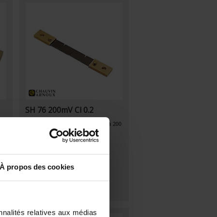
SH 76 200mV Cl 0.2
our
Shunt - Raccordement à œil - 2 à 200
A - 200mV
À propos des cookies
nnalités relatives aux médias