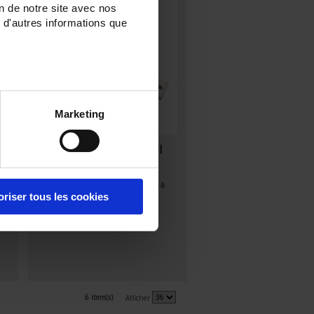
on de notre site avec nos
 d'autres informations que
Marketing
1
SHMI 30-750A 200mV Cl
0.5
Shunt - Raccordement à œil - 30 à
750 A - 200mV
oriser tous les cookies
6 item(s)
Afficher