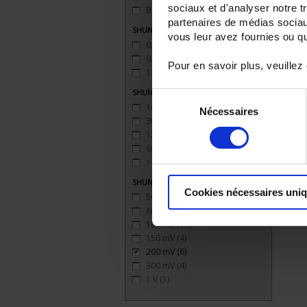
sociaux et d'analyser notre t
Bloc pour barre
(2)
partenaires de médias sociaux
SHUNTS - Classe de precision
vous leur avez fournies ou qu'
0.2 / 0.25
(1)
0.5
(3)
Pour en savoir plus, veuillez
1.0
(2)
SHUNTS - Intensite
Sélection
10 à 25 A
(2)
Nécessaires
du
30 à 100 A
(4)
consentement
125 à 500 A
(4)
600 à 750 A
(2)
> 1000 A
(2)
SHUNTS - Calibres
Cookies nécessaires uni
50 mV
(11)
60 mV
(10)
100 mV
(13)
150 mV
(4)
200 mV
(6)
300 mV
(4)
1 V
(1)