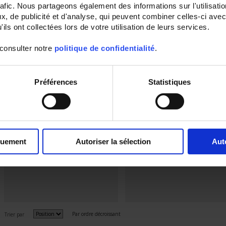
rafic. Nous partageons également des informations sur l'utilisati
, de publicité et d'analyse, qui peuvent combiner celles-ci avec
ils ont collectées lors de votre utilisation de leurs services.
 consulter notre
politique de confidentialité
.
Préférences
Statistiques
SH 76 200mV Cl 0.5
SHMI 30-750A 200mV Cl 
Shunt - Raccordement à œil - 30 à
Shunt - Raccordement à œil - 30 à
500 A - 200mV
750 A - 200mV
quement
Autoriser la sélection
Aut
Par ordre décroissant
Trier par