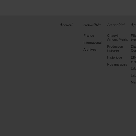
Accueil
Actualités
La société
Ap
France
Chauvin
Fili
Arnoux Metrix
éle
International
Production
Dia
Archives
intégrée
Con
Historique
Eff
éne
Nos marques
Edu
Lab
Mai