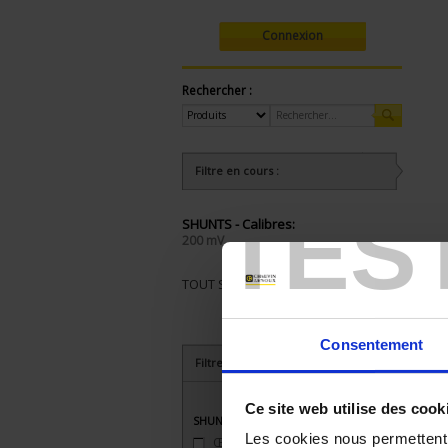
Connexion
Rechercher :
Filtre en cours :
TES
SHUNTS - Calibres:
200 mV
TOUT SUPPRIMER
Consentement
Filtrer les produits par critères
Ce site web utilise des cook
SHUNTS - Raccordement
Les cookies nous permettent d
Œil
(4)