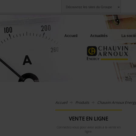
Découvrez les sites du Groupe
Groupe
Sociétés
Chauvin Arnoux
Une offre à votre 
Accueil
Actualités
La socié
Accueil
Produits
Chauvin Arnoux Energ
VENTE EN LIGNE
Connectez-vous pour avoir accès à la vente en
ligne.