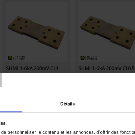
T
SHMI 1-6kA 200mV Cl 1
SHMI 1-6kA 200mV Cl 0.5
Shunt - Raccordement sur bloc pour
Shunt - Raccordement sur bloc p
barre - 1000 à 1500 A - 200mV
barre - 1000 à 1250 A - 200mV
Détails
ies.
e personnaliser le contenu et les annonces, d'offrir des fonctio