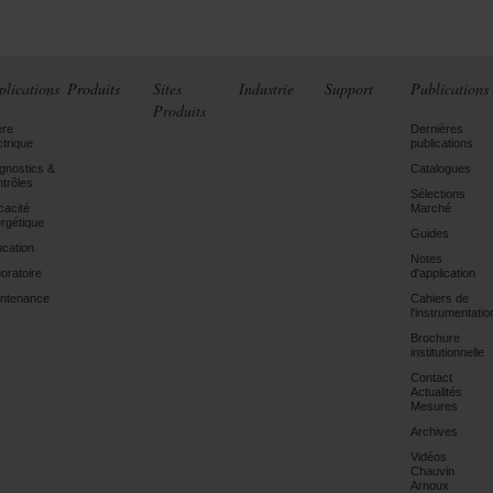
plications
Produits
Sites
Industrie
Support
Publications
Produits
ère
Dernières
ctrique
publications
gnostics &
Catalogues
trôles
Sélections
icacité
Marché
rgétique
Guides
cation
Notes
oratoire
d'application
ntenance
Cahiers de
l'instrumentatio
Brochure
institutionnelle
Contact
Actualités
Mesures
Archives
Vidéos
Chauvin
Arnoux