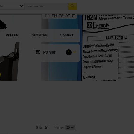
FR
EN
ES
DE
IT
Presse
Carrières
Contact
Panier
0
6 item(s)
Afficher