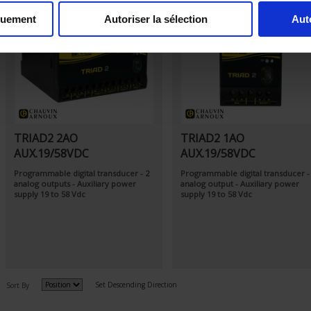
quement
Autoriser la sélection
Aut
TRIAD2 2AO
TRIAD2 1AO
AUX.19/58VDC
AUX.19/58VDC
Programmable digital transducer - 2
Programmable digital transducer -
analog outputs - Auxiliary power
analog output - Auxiliary power
supply 19 to 58 Vdc
supply 19 to 58 Vdc
Set Descending Direction
Sort By