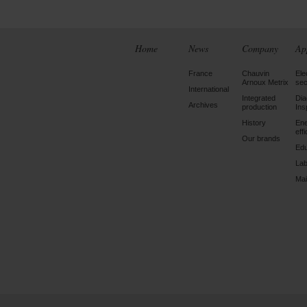
Home
News
Company
Ap
France
Chauvin
Ele
Arnoux Metrix
sec
International
Integrated
Dia
Archives
production
Ins
History
En
eff
Our brands
Edu
Lab
Mai