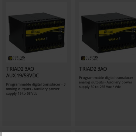
TRIAD2 3AO
TRIAD2 3AO
AUX.19/58VDC
Programmable digital transducer -
analog outputs - Auxiliary power
Programmable digital transducer - 3
supply 80 to 265 Vac / Vdc
analog outputs - Auxiliary power
supply 19 to 58 Vdc
T