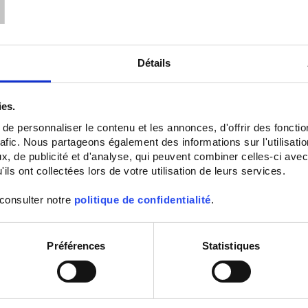
Détails
ies.
e personnaliser le contenu et les annonces, d'offrir des fonctio
rafic. Nous partageons également des informations sur l'utilisati
TRIAD2 4AO
TRIAD2 CFG
, de publicité et d'analyse, qui peuvent combiner celles-ci avec
Programmable digital transducer - 4
Programmable digital transducer -
ils ont collectées lors de votre utilisation de leurs services.
analog outputs - Auxiliary power
to 4 analog outputs - Configuratio
supply 80 to 265 Vac / Vdc
as required
 consulter notre
politique de confidentialité
.
Préférences
Statistiques