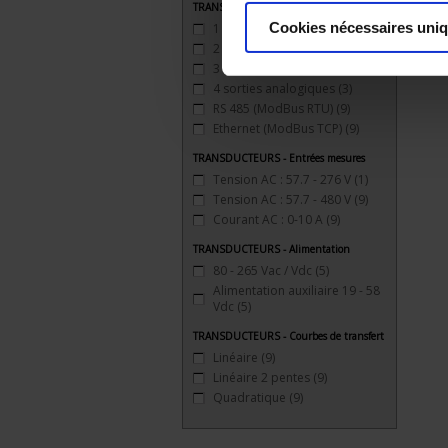
TRANSDUCTEURS - Sorties
Cookies nécessaires uni
1 sortie analogique
(3)
2 sorties analogiques
(3)
3 sorties analogiques
(3)
4 sorties analogiques
(3)
RS 485 (ModBus RTU)
(9)
Ethernet (ModBus TCP)
(9)
TRANSDUCTEURS - Entrées mesures
Tension AC : 57.7 - 276 V
(1)
Tension AC : 57.7 - 480 V
(9)
Courant AC : 0-10 A
(9)
TRANSDUCTEURS - Alimentation
80 - 265 Vac / Vdc
(5)
Alimentation auxiliaire 19 - 58
Vdc
(5)
TRANSDUCTEURS - Courbes de transfert
Linéaire
(9)
Linéaire 2 pentes
(9)
Quadratique
(9)