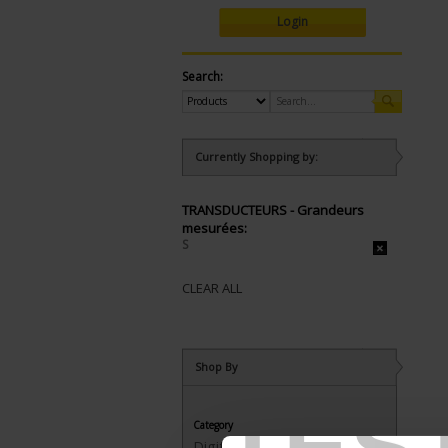
Login
Search:
Currently Shopping by:
TRANSDUCTEURS - Grandeurs
mesurées:
S
CLEAR ALL
Shop By
TES
Category
Digital transducers