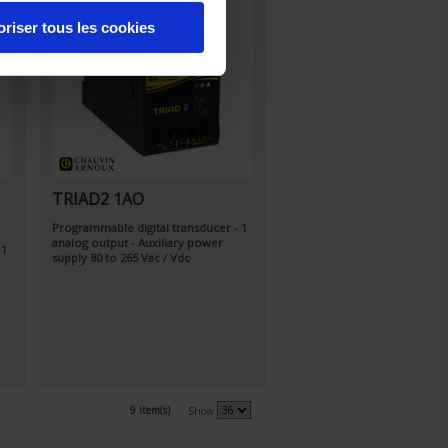
oriser tous les cookies
TRIAD2 1AO
Programmable digital transducer - 1
analog output - Auxiliary power
 1
supply 80 to 265 Vac / Vdc
9 item(s)
Show