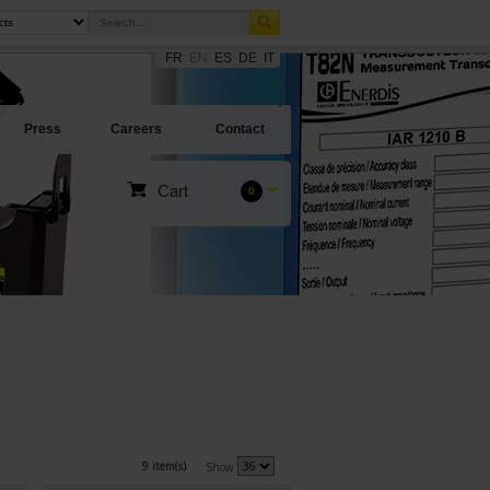
FR
EN
ES
DE
IT
Press
Careers
Contact
Cart
0
9 item(s)
Show