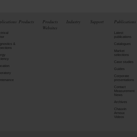
plications
Products
Products
Industry
Support
Publications
Websites
ctrical
Latest
tor
publications
gnostics &
Catalogues
pections
Market
ergy
selections
iciency
Case studies
cation
Guides
oratory
Corporate
ntenance
presentations
Contact
Measurement
News
Archives
Chauvin
Arnoux
Videos