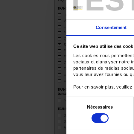
TRANSDUCTEURS - Grandeurs mesurées
Iac
(11)
Vac
(13)
Uac
(13)
Consentement
P
(10)
Q
(10)
S
(9)
Ce site web utilise des cook
F
(9)
Les cookies nous permettent d
FP
(9)
sociaux et d'analyser notre t
Cos φ
(9)
partenaires de médias sociaux
Tan φ
(9)
vous leur avez fournies ou qu'
φ
(9)
φ (U'-U'')
(9)
Pour en savoir plus, veuillez
TRANSDUCTEURS - Type de
transducteur
Numérique programmable
(9)
Sélection
Nécessaires
du
TRANSDUCTEURS - Classe de précision
consentement
0.5%
(9)
0.2%
(9)
Ajustable de 0.1 à 1.0 %
(9)