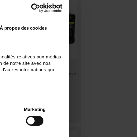
À propos des cookies
nnalités relatives aux médias
on de notre site avec nos
TRIAD2 2AO
 d'autres informations que
 1
Programmable digital transducer - 2
n
analog outputs - Auxiliary power
supply 80 to 265 Vac / Vdc
Marketing