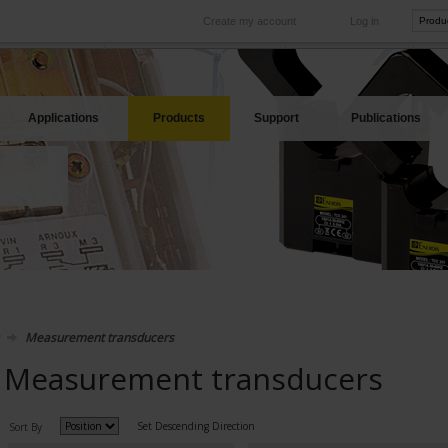
Create my account
Log in
International
Product sites
rve your needs
Our subsidiaries abroad
Our best offers
Applications
Products
Support
Publications
Measurement transducers
Measurement transducers
Set Descending Direction
Sort By