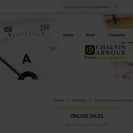
Discover the Group's websites
Group
Companies
Chauvin Arnoux
An offering to se
Home
News
Company
Home
Products
Chauvin Arnoux Energy
ONLINE SALES
Log in for access to online sales.