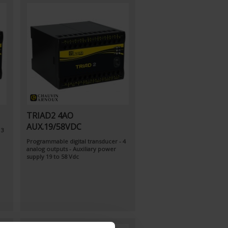
TRIAD2 4AO
AUX.19/58VDC
 3
Programmable digital transducer - 4
analog outputs - Auxiliary power
supply 19 to 58 Vdc