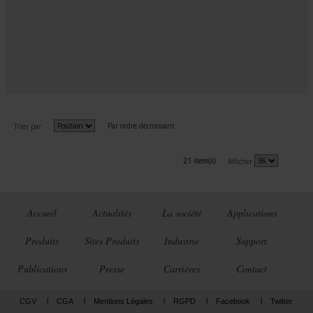
Par ordre décroissant
Trier par
21 item(s)
Afficher
Accueil
Actualités
La société
Applications
Produits
Sites Produits
Industrie
Support
Publications
Presse
Carrières
Contact
CGV
CGA
Mentions Légales
RGPD
Facebook
Twitter