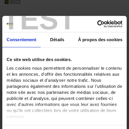
TEST
Consentement
Détails
À propos des cookies
Ce site web utilise des cookies.
Les cookies nous permettent de personnaliser le contenu
et les annonces, d'offrir des fonctionnalités relatives aux
médias sociaux et d'analyser notre trafic. Nous
partageons également des informations sur l'utilisation de
notre site avec nos partenaires de médias sociaux, de
FICHE TECHNIQUE
RÉFÉRENCES
publicité et d'analyse, qui peuvent combiner celles-ci
Points forts
avec d'autres informations que vous leur avez fournies
ou qu'ils ont collectées lors de votre utilisation de leurs
- Classe 1.5 IEC 60051-1
services.
- Environnement Marine et Nucléaire
- Configurations et personnalisations sur demande
Pour en savoir plus, veuillez consulter notre
politique de