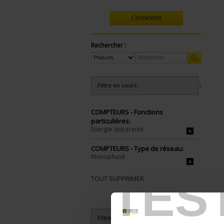
Connexion
Rechercher :
Filtre en cours :
COMPTEURS - Fonctions
particulières:
Energie apparente
COMPTEURS - Type de réseau:
Monophasé
TES
TOUT SUPPRIMER
Filtrer les produits par critères