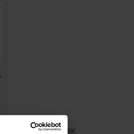
de
2 item(s)
Afficher