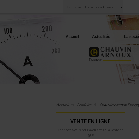
Découvrez les sites du Groupe
Groupe
Sociétés
Chauvin Arnoux
Une offre à votre 
Accueil
Actualités
La socié
Accueil
Produits
Chauvin Arnoux Energ
VENTE EN LIGNE
Connectez-vous pour avoir accès à la vente en
ligne.