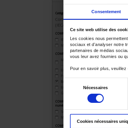
Consentement
Catégorie
Compteurs divisionnaires
(IEC/MID)
Ce site web utilise des cook
COMPTEURS - Classe de précision Ea
Les cookies nous permettent d
IEC 1.0
(1)
sociaux et d'analyser notre t
MID B
(1)
partenaires de médias sociaux
COMPTEURS - Fonctions particulières
vous leur avez fournies ou qu'
Multimesures (U - V - I - FP - F -
…)
(6)
Pour en savoir plus, veuillez
Energie réactive
(6)
Puissances
(6)
Sélection
Energie apparente
(2)
Energie import + export
(6)
Nécessaires
du
Gestion multi-tarifs
(2)
consentement
COMPTEURS - Communication
numérique
Sortie impulsion
(2)
ModBus (RS 485)
(2)
Cookies nécessaires uni
COMPTEURS - Indice de Mesure