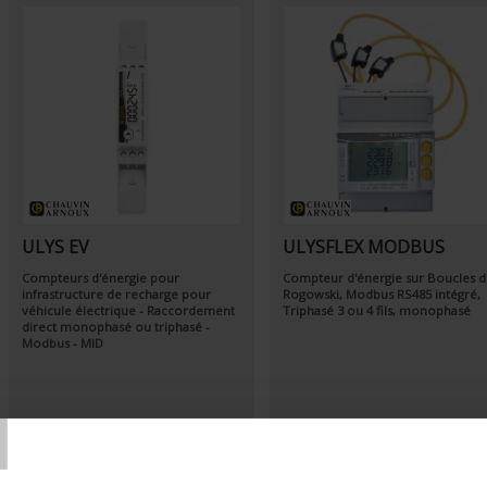
ULYS EV
ULYSFLEX MODBUS
Compteurs d'énergie pour
Compteur d'énergie sur Boucles 
infrastructure de recharge pour
Rogowski, Modbus RS485 intégré,
véhicule électrique - Raccordement
Triphasé 3 ou 4 fils, monophasé
direct monophasé ou triphasé -
Modbus - MID
T
Par ordre décroissant
Trier par