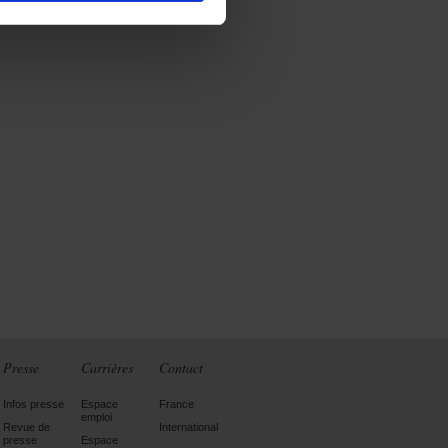
Presse
Carrières
Contact
Infos presse
Espace
France
emploi
Revue de
International
presse
Espace