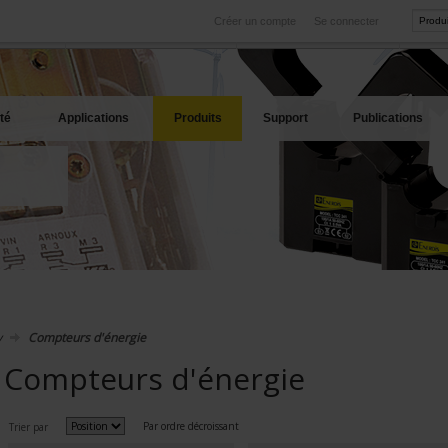
Créer un compte
Se connecter
International
Sites produits
service
Nos filiales à l'étranger
Nos meilleures offres
té
Applications
Produits
Support
Publications
y
Compteurs d'énergie
Compteurs d'énergie
Par ordre décroissant
Trier par