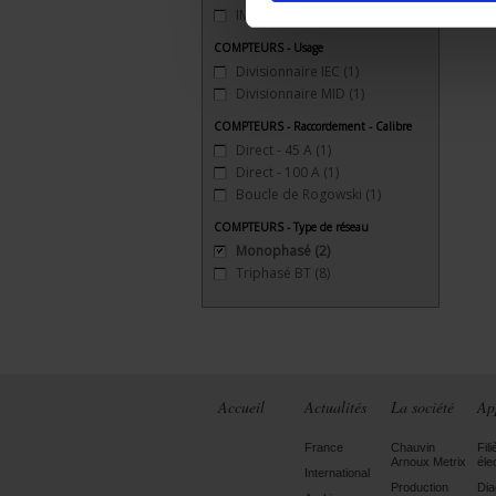
IM 210
(2)
COMPTEURS - Usage
Divisionnaire IEC
(1)
Divisionnaire MID
(1)
COMPTEURS - Raccordement - Calibre
Direct - 45 A
(1)
Direct - 100 A
(1)
Boucle de Rogowski
(1)
COMPTEURS - Type de réseau
Monophasé
(2)
Triphasé BT
(8)
Accueil
Actualités
La société
Ap
France
Chauvin
Fili
Arnoux Metrix
éle
International
Production
Dia