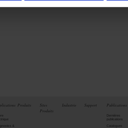
plications
Produits
Sites
Industrie
Support
Publications
Produits
ère
Dernières
ctrique
publications
gnostics &
Catalogues