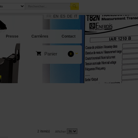
FR
EN
ES
DE
IT
Presse
Carrières
Contact
Panier
0
2 item(s)
Afficher