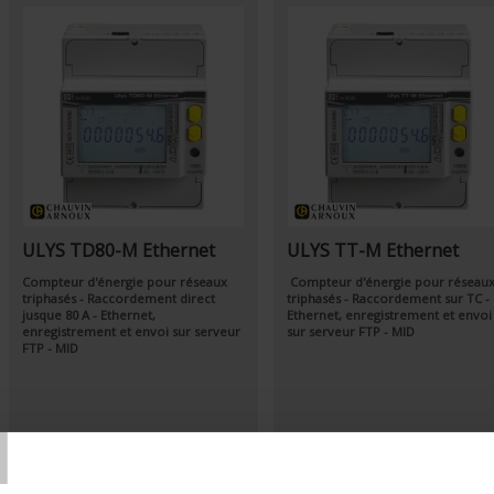
ULYS TD80-M Ethernet
ULYS TT-M Ethernet
Compteur d'énergie pour réseaux
Compteur d'énergie pour réseau
triphasés - Raccordement direct
triphasés - Raccordement sur TC -
jusque 80 A - Ethernet,
Ethernet, enregistrement et envoi
enregistrement et envoi sur serveur
sur serveur FTP - MID
FTP - MID
T
Par ordre décroissant
Trier par