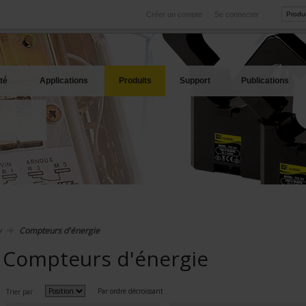
Créer un compte
Se connecter
International
Sites produits
service
Nos filiales à l'étranger
Nos meilleures offres
té
Applications
Produits
Support
Publications
y
Compteurs d'énergie
Compteurs d'énergie
Par ordre décroissant
Trier par