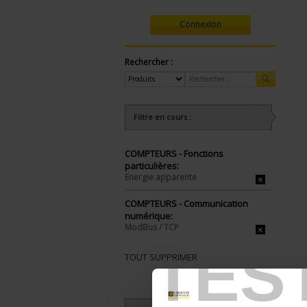
Connexion
Rechercher :
Filtre en cours :
COMPTEURS - Fonctions
particulières:
Energie apparente
COMPTEURS - Communication
numérique:
ModBus / TCP
TES
TOUT SUPPRIMER