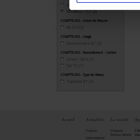
ModBus (RS 485)
(4)
ModBus / TCP
(2)
COMPTEURS - Indice de Mesure
IM 210
(2)
COMPTEURS - Usage
Divisionnaire IEC
(2)
COMPTEURS - Raccordement - Calibre
Direct - 80 A
(1)
Sur TC
(1)
COMPTEURS - Type de réseau
Triphasé BT
(2)
Accueil
Actualités
La société
Ap
France
Chauvin
Fili
Arnoux Metrix
éle
International