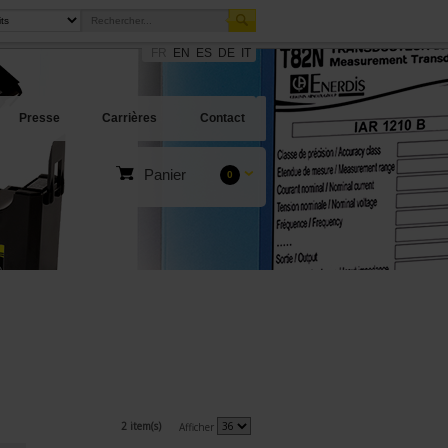
FR
EN
ES
DE
IT
Presse
Carrières
Contact
Panier
0
2 item(s)
Afficher