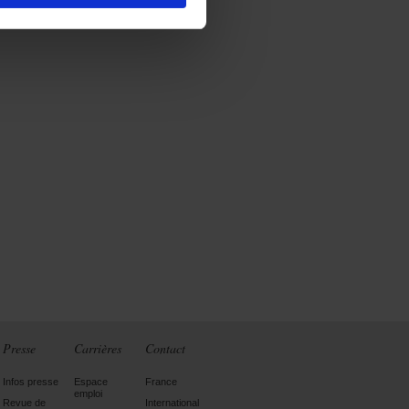
Presse
Carrières
Contact
Infos presse
Espace
France
emploi
Revue de
International