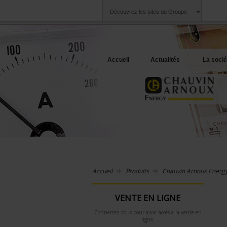
Découvrez les sites du Groupe
Groupe
Sociétés
Chauvin Arnoux
Une offre à votre 
Accueil
Actualités
La socié
Accueil
Produits
Chauvin Arnoux Energ
VENTE EN LIGNE
Connectez-vous pour avoir accès à la vente en
ligne.