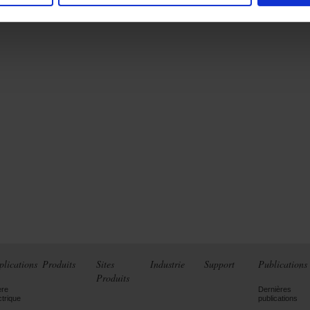
plications
Produits
Sites
Industrie
Support
Publications
Produits
ère
Dernières
ctrique
publications