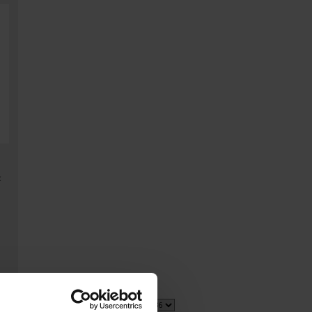
x
2 item(s)
Afficher