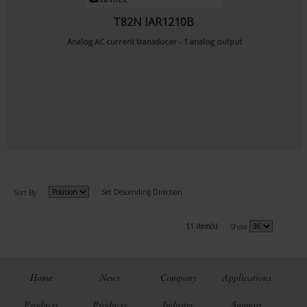
T82N IAR1210B
Analog AC current transducer - 1 analog output
Set Descending Direction
Sort By
11 item(s)
Show
Home
News
Company
Applications
Products
Products
Industry
Support