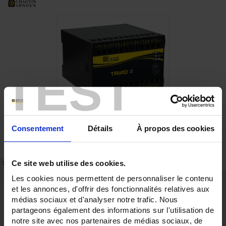
TEST
Consentement
Détails
À propos des cookies
Ce site web utilise des cookies.
TECHNISCHES DATENBLATT
ARTIKEL-NR.
SUPPORT
Les cookies nous permettent de personnaliser le contenu
Stärken
et les annonces, d'offrir des fonctionnalités relatives aux
Isolation 4 kV
médias sociaux et d'analyser notre trafic. Nous
Konfigurier- und einstellbar: Über Software TRIADJUST 2
partageons également des informations sur l'utilisation de
Genauigkeit auf Klasse 0,1 einstellbar gemäß IEC 60688
notre site avec nos partenaires de médias sociaux, de
Ansprechzeit bis 50 ms