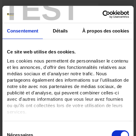
TEST
Consentement
Détails
À propos des cookies
Ce site web utilise des cookies.
Les cookies nous permettent de personnaliser le contenu
et les annonces, d'offrir des fonctionnalités relatives aux
TCC 366
médias sociaux et d'analyser notre trafic. Nous
Klappstromwandler mit Kabeldurchführung Ø 36 mm - Primärstrom 600 A -
partageons également des informations sur l'utilisation de
Klasse 1
notre site avec nos partenaires de médias sociaux, de
publicité et d'analyse, qui peuvent combiner celles-ci
avec d'autres informations que vous leur avez fournies
ou qu'ils ont collectées lors de votre utilisation de leurs
services.
Pour en savoir plus, veuillez consulter notre
politique de
S
confidentialité
.
Nécessaires