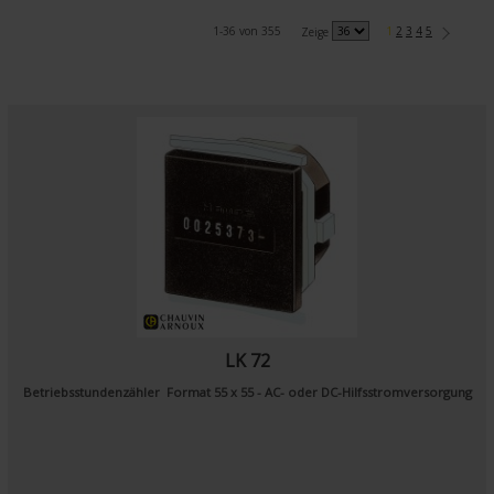
1-36 von 355
1
2
3
4
5
Zeige
LK 72
Betriebsstundenzähler Format 55 x 55 - AC- oder DC-Hilfsstromversorgung