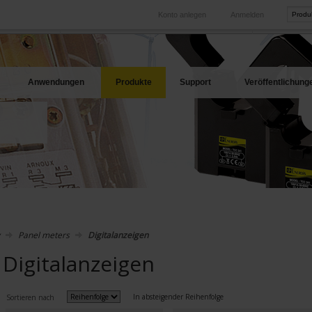
Konto anlegen
Anmelden
International
Produkt-Web
hren Bedarf
Unsere Tochtergesellschaften im Ausland
Unsere best
Anwendungen
Produkte
Support
Veröffentlichung
Panel meters
Digitalanzeigen
Digitalanzeigen
In absteigender Reihenfolge
Sortieren nach