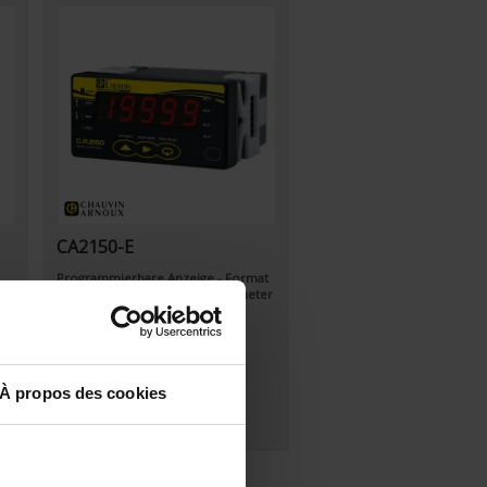
CA2150-E
Programmierbare Anzeige - Format
r —
48x96 - AC-Voltmeter - DC-Voltmeter
r
- AC-Amperemeter - DC-
Amperemeter
À propos des cookies