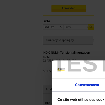
Anmelden
Suche:
Currently Shopping by
TES
INDIC NUM - Tension alimentation
aux.:
22 / 53 VAC & 10 / 70 VDC
ALLES ENTFERNEN
Consentement
Produkte nach Kriterien aussuchen
Ce site web utilise des cook
INDIC NUM - Tension alimentation aux.