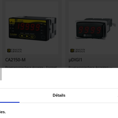
T
CA2150-M
µDIGI1
Programmierbare Anzeige - Format
Programmierbare Anzeigen —
48 x 96 - Prozess - Temperatur -
Format 24x48 — AC-/DC-Voltmete
Wägezelle - Potentiometer
AC-/DC- und Prozess-Ampèremete
Détails
ies.