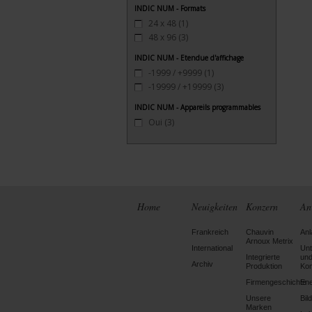
INDIC NUM - Formats
24 x 48
(1)
48 x 96
(3)
INDIC NUM - Etendue d'affichage
-1999 / +9999
(1)
-19999 / +19999
(3)
INDIC NUM - Appareils programmables
Oui
(3)
Home
Neuigkeiten
Konzern
An
Frankreich
Chauvin
Anl
Arnoux Metrix
International
Un
Integrierte
un
Archiv
Produktion
Kon
Firmengeschichte
Ene
Unsere
Bil
Marken