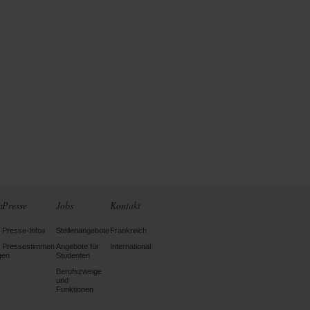
n
Presse
Jobs
Kontakt
Presse-Infos
Stellenangebote
Frankreich
Pressestimmen
Angebote für
International
gen
Studenten
Berufszweige
und
Funktionen