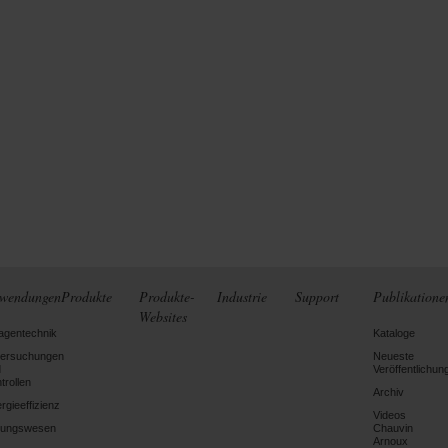
wendungen
Produkte
Produkte-
Industrie
Support
Publikatione
Websites
agentechnik
Kataloge
tersuchungen
Neueste
d
Veröffentlichun
trollen
Archiv
rgieeffizienz
Videos
dungswesen
Chauvin
Arnoux