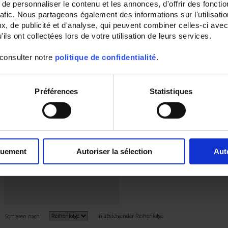
e personnaliser le contenu et les annonces, d'offrir des fonctio
rafic. Nous partageons également des informations sur l'utilisati
, de publicité et d'analyse, qui peuvent combiner celles-ci avec
ils ont collectées lors de votre utilisation de leurs services.
 consulter notre
politique de confidentialité
.
Préférences
Statistiques
CA2150-D
Programmierbare Anzeige - Format
48 x 96 - Frequenzmesser-
Drehzahlmesser - Zähler -
Zeitmesser
quement
Autoriser la sélection
Aut
In absteigender Reihenfolge
Sortieren nach