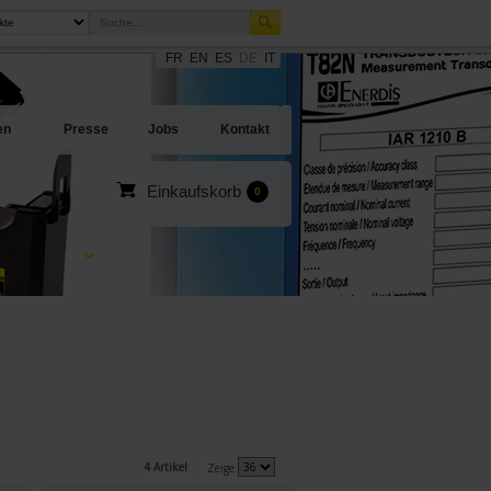
FR
EN
ES
DE
IT
sites
en Angebote
en
Presse
Jobs
Kontakt
Einkaufskorb
0
4 Artikel
Zeige