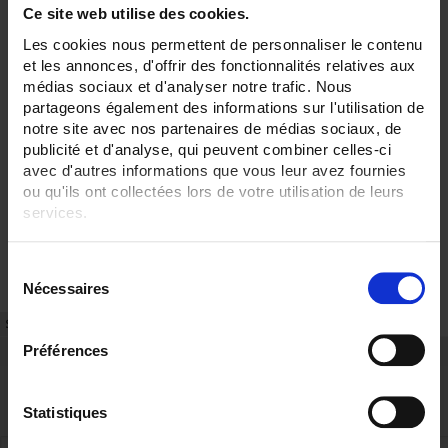
Ce site web utilise des cookies.
Les cookies nous permettent de personnaliser le contenu
et les annonces, d'offrir des fonctionnalités relatives aux
médias sociaux et d'analyser notre trafic. Nous
partageons également des informations sur l'utilisation de
notre site avec nos partenaires de médias sociaux, de
publicité et d'analyse, qui peuvent combiner celles-ci
avec d'autres informations que vous leur avez fournies
ou qu'ils ont collectées lors de votre utilisation de leurs
services.
Pour en savoir plus, veuillez consulter notre
politique de
S
confidentialité
.
Nécessaires
é
l
SCHEDA TECNICA
CODICI
e
Préférences
c
t
i
Statistiques
o