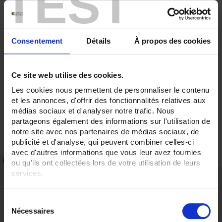
TEST
Consentement
Détails
À propos des cookies
Ce site web utilise des cookies.
Les cookies nous permettent de personnaliser le contenu
et les annonces, d'offrir des fonctionnalités relatives aux
médias sociaux et d'analyser notre trafic. Nous
partageons également des informations sur l'utilisation de
notre site avec nos partenaires de médias sociaux, de
publicité et d'analyse, qui peuvent combiner celles-ci
avec d'autres informations que vous leur avez fournies
FICHE TECHNIQUE
RÉFÉRENCES
ou qu'ils ont collectées lors de votre utilisation de leurs
services.
Points forts
Pour en savoir plus, veuillez consulter notre
politique de
Fixation en fond d'armoire
S
Cache borne plombable possible
confidentialité
.
Nécessaires
é
Description