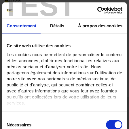
TEST
Consentement
Détails
À propos des cookies
Ce site web utilise des cookies.
Les cookies nous permettent de personnaliser le contenu
et les annonces, d'offrir des fonctionnalités relatives aux
médias sociaux et d'analyser notre trafic. Nous
partageons également des informations sur l'utilisation de
notre site avec nos partenaires de médias sociaux, de
publicité et d'analyse, qui peuvent combiner celles-ci
avec d'autres informations que vous leur avez fournies
FICHE TECHNIQUE
RÉFÉRENCES
ou qu'ils ont collectées lors de votre utilisation de leurs
services.
Points forts
Fixation en fond d'armoire
Pour en savoir plus, veuillez consulter notre
politique de
Cache borne plombable possible
S
confidentialité
.
Nécessaires
é
Description