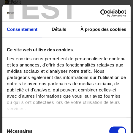
TEST
Consentement
Détails
À propos des cookies
Ce site web utilise des cookies.
Les cookies nous permettent de personnaliser le contenu
et les annonces, d'offrir des fonctionnalités relatives aux
médias sociaux et d'analyser notre trafic. Nous
partageons également des informations sur l'utilisation de
notre site avec nos partenaires de médias sociaux, de
publicité et d'analyse, qui peuvent combiner celles-ci
avec d'autres informations que vous leur avez fournies
FICHE TECHNIQUE
RÉFÉRENCES
ou qu'ils ont collectées lors de votre utilisation de leurs
Points forts
services.
Fixation sur rail DIN
Pour en savoir plus, veuillez consulter notre
politique de
Fixation en fond d'armoire
S
confidentialité
.
Cache borne plombable possible
Nécessaires
é