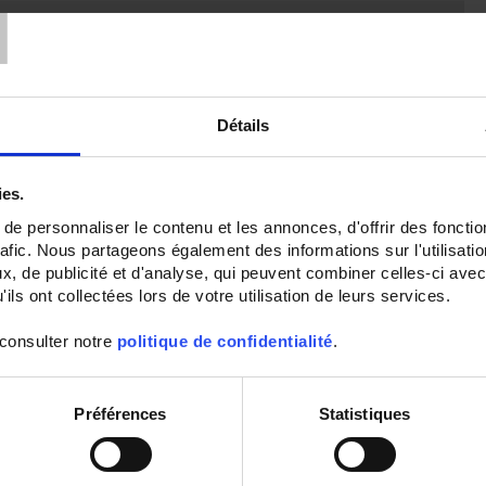
T
Points forts
Gamme avec un grand choix de chute de tension
Gamme compact tout en respectant la dissipation thermique usuelle
Description
Détails
Shunt raccord sur bloc pour barre
Caractéristiques générales
ies.
Raccordement : sur bloc pour barre
Classe de précision : 1
e personnaliser le contenu et les annonces, d'offrir des fonctio
Chute de tension : 150mV
rafic. Nous partageons également des informations sur l'utilisati
Calibres : 1000A à 1500A
Norme de référence : NF C 42-151
, de publicité et d'analyse, qui peuvent combiner celles-ci avec
ils ont collectées lors de votre utilisation de leurs services.
 consulter notre
politique de confidentialité
.
Préférences
Statistiques