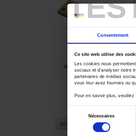
TES
Consentement
Ce site web utilise des cook
Les cookies nous permettent d
sociaux et d'analyser notre t
partenaires de médias sociaux
vous leur avez fournies ou qu'
Pour en savoir plus, veuillez
Sélection
Nécessaires
du
RÉFÉRENCES
consentement