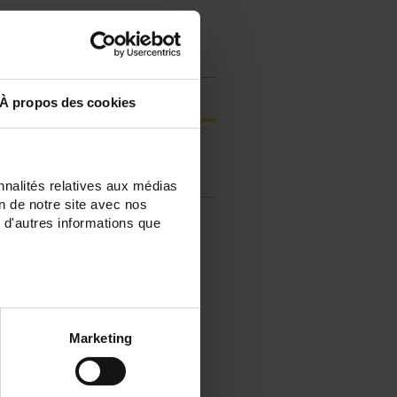
Connexion
À propos des cookies
Enregistrer vos produits
FAQ & Posez une question à un
technicien support
nnalités relatives aux médias
on de notre site avec nos
 d'autres informations que
Marketing