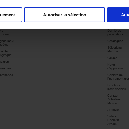
quement
Autoriser la sélection
Aut
plications
Produits
Sites
Industrie
Support
Publications
Produits
ère
Dernières
ctrique
publications
gnostics &
Catalogues
trôles
Sélections
icacité
Marché
rgétique
Guides
cation
Notes
oratoire
d'application
ntenance
Cahiers de
l'instrumentatio
Brochure
institutionnelle
Contact
Actualités
Mesures
Archives
Vidéos
Chauvin
Arnoux