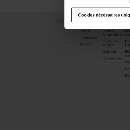
Cookies nécessaires uni
Accueil
Actualités
La société
Ap
France
Chauvin
Fili
Arnoux Metrix
éle
International
Production
Dia
Archives
intégrée
Con
Historique
Eff
éne
Nos marques
Edu
Lab
Mai