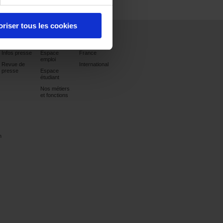
oriser tous les cookies
Presse
Carrières
Contact
Infos presse
Espace
France
emploi
Revue de
International
presse
Espace
étudiant
Nos métiers
et fonctions
n