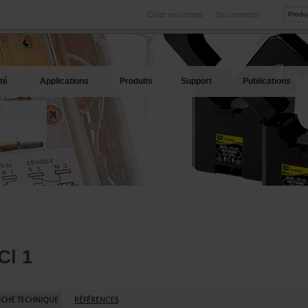
Créer un compte
Se connecter
International
Sites produits
service
Nos filiales à l'étranger
Nos meilleures offres
té
Applications
Produits
Support
Publications
Cl 1
ICHE TECHNIQUE
RÉFÉRENCES