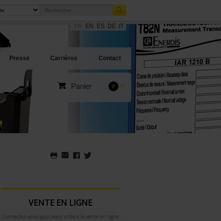
FR
EN
ES
DE
IT
Presse
Carrières
Contact
Panier
0
VENTE EN LIGNE
Connectez-vous pour avoir accès à la vente en ligne.