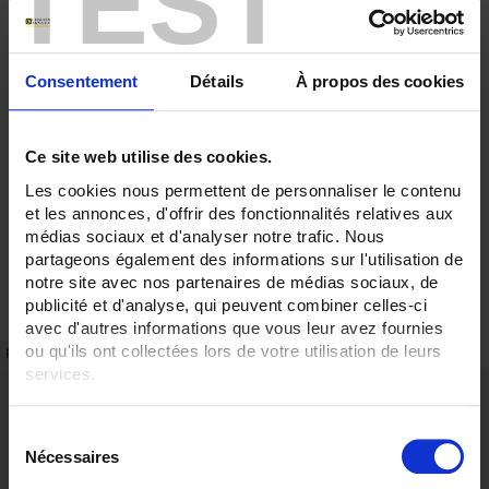
TEST
Consentement
Détails
À propos des cookies
Ce site web utilise des cookies.
Les cookies nous permettent de personnaliser le contenu
et les annonces, d'offrir des fonctionnalités relatives aux
médias sociaux et d'analyser notre trafic. Nous
partageons également des informations sur l'utilisation de
notre site avec nos partenaires de médias sociaux, de
publicité et d'analyse, qui peuvent combiner celles-ci
avec d'autres informations que vous leur avez fournies
ou qu'ils ont collectées lors de votre utilisation de leurs
FICHE TECHNIQUE
RÉFÉRENCES
services.
Points forts
Pour en savoir plus, veuillez consulter notre
politique de
Gamme à hautes performances
S
confidentialité
.
Capacité de surcharge élevée
Nécessaires
é
Description
l