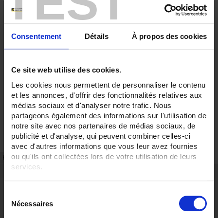
TEST
Consentement
Détails
À propos des cookies
Ce site web utilise des cookies.
Les cookies nous permettent de personnaliser le contenu
et les annonces, d'offrir des fonctionnalités relatives aux
médias sociaux et d'analyser notre trafic. Nous
partageons également des informations sur l'utilisation de
notre site avec nos partenaires de médias sociaux, de
publicité et d'analyse, qui peuvent combiner celles-ci
avec d'autres informations que vous leur avez fournies
ou qu'ils ont collectées lors de votre utilisation de leurs
FICHE TECHNIQUE
RÉFÉRENCES
services.
Points forts
Pour en savoir plus, veuillez consulter notre
politique de
Gamme à hautes performances
S
confidentialité
.
Capacité de surcharge élevée
Nécessaires
é
Description
l