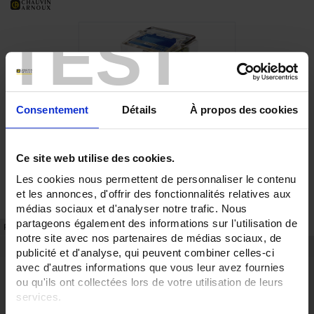
TEST
Consentement
Détails
À propos des cookies
Ce site web utilise des cookies.
Les cookies nous permettent de personnaliser le contenu
et les annonces, d'offrir des fonctionnalités relatives aux
médias sociaux et d'analyser notre trafic. Nous
partageons également des informations sur l'utilisation de
FICHE TECHNIQUE
RÉFÉRENCES
notre site avec nos partenaires de médias sociaux, de
publicité et d'analyse, qui peuvent combiner celles-ci
Points forts
avec d'autres informations que vous leur avez fournies
2 contacts inverseurs 12A
ou qu'ils ont collectées lors de votre utilisation de leurs
Alimentation bobine mixte AC / DC
services.
Description