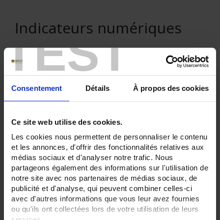
Indicateurs numériques
TEST
VENTE EN LIGNE
Consentement
Détails
À propos des cookies
Connexion
Ce site web utilise des cookies.
Les cookies nous permettent de personnaliser le contenu
Rechercher :
et les annonces, d'offrir des fonctionnalités relatives aux
médias sociaux et d'analyser notre trafic. Nous
partageons également des informations sur l'utilisation de
notre site avec nos partenaires de médias sociaux, de
Filtre en cours :
publicité et d'analyse, qui peuvent combiner celles-ci
avec d'autres informations que vous leur avez fournies
INDIC NUM - Fonctions de mesure:
ou qu'ils ont collectées lors de votre utilisation de leurs
Température Pt100
services.