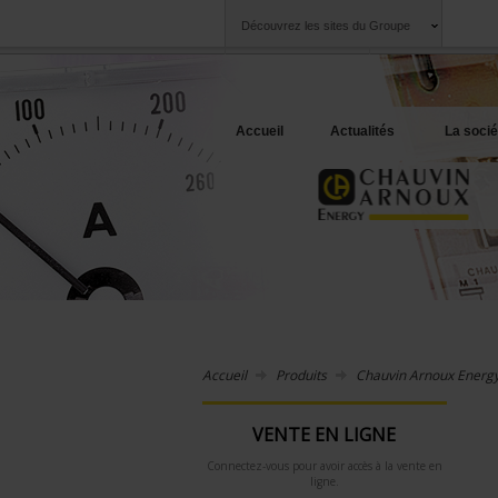
Découvrez les sites du Groupe
Groupe
Sociétés
Chauvin Arnoux
Une offre à votre 
Accueil
Actualités
La socié
Accueil
Produits
Chauvin Arnoux Energ
VENTE EN LIGNE
Connectez-vous pour avoir accès à la vente en
ligne.