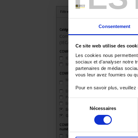
Filtrer les produits par critères
Consentement
Catégorie
Compteurs divisionnaires
(IEC/MID)
Ce site web utilise des cook
COMPTEURS - Classe de précision Ea
Les cookies nous permettent d
IEC 1.0
(1)
sociaux et d'analyser notre t
MID B
(3)
partenaires de médias sociaux
COMPTEURS - Fonctions particulières
vous leur avez fournies ou qu'
Multimesures (U - V - I - FP - F -
…)
(4)
Pour en savoir plus, veuillez
Energie réactive
(4)
Puissances
(4)
Sélection
Energie apparente
(2)
Nécessaires
du
Energie import + export
(4)
Gestion multi-tarifs
(1)
consentement
COMPTEURS - Communication
numérique
Sortie impulsion
(4)