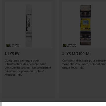
ULYS EV
ULYS MD100-M
Compteurs d'énergie pour
Compteur d'énérgie pour réseau
infrastructure de recharge pour
monophasés - Raccordement dire
véhicule électrique - Raccordement
jusque 100A – MID
direct monophasé ou triphasé -
Modbus - MID
T