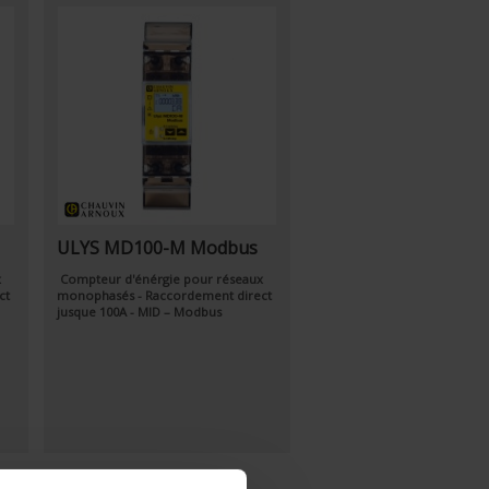
ULYS MD100-M Modbus
x
Compteur d'énérgie pour réseaux
ct
monophasés - Raccordement direct
jusque 100A - MID – Modbus