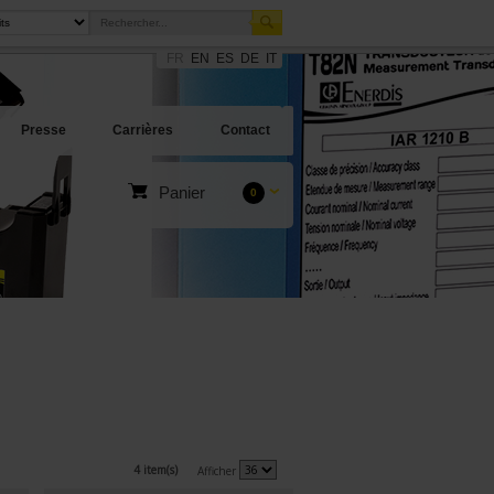
FR
EN
ES
DE
IT
Presse
Carrières
Contact
Panier
0
4 item(s)
Afficher