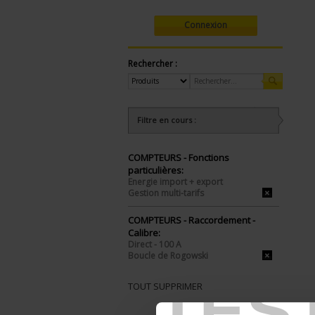
Connexion
Rechercher :
Filtre en cours :
COMPTEURS - Fonctions
particulières:
Energie import + export
Gestion multi-tarifs
COMPTEURS - Raccordement -
Calibre:
Direct - 100 A
Boucle de Rogowski
TES
TOUT SUPPRIMER