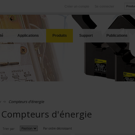
Créer un compte
Se connecter
International
Sites produits
service
Nos filiales à l'étranger
Nos meilleures offres
té
Applications
Produits
Support
Publications
y
Compteurs d'énergie
Compteurs d'énergie
Par ordre décroissant
Trier par