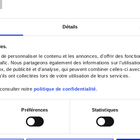
Détails
ies.
e personnaliser le contenu et les annonces, d'offrir des fonctio
rafic. Nous partageons également des informations sur l'utilisati
ULYSFLEX MODBUS
, de publicité et d'analyse, qui peuvent combiner celles-ci avec
Compteur d'énergie sur Boucles de
ils ont collectées lors de votre utilisation de leurs services.
Rogowski, Modbus RS485 intégré,
Triphasé 3 ou 4 fils, monophasé
 consulter notre
politique de confidentialité
.
Préférences
Statistiques
Par ordre décroissant
Trier par