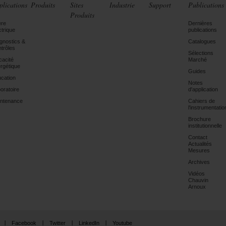
plications
Produits
Sites
Industrie
Support
Publications
Produits
ère
Dernières
ctrique
publications
gnostics &
Catalogues
trôles
Sélections
icacité
Marché
rgétique
Guides
cation
Notes
oratoire
d'application
ntenance
Cahiers de
l'instrumentatio
Brochure
institutionnelle
Contact
Actualités
Mesures
Archives
Vidéos
Chauvin
Arnoux
Facebook
Twitter
LinkedIn
Youtube