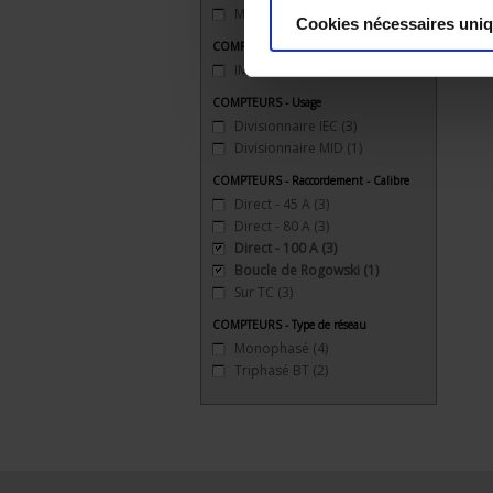
ModBus (RS 485)
(3)
Cookies nécessaires uni
COMPTEURS - Indice de Mesure
IM 210
(4)
COMPTEURS - Usage
Divisionnaire IEC
(3)
Divisionnaire MID
(1)
COMPTEURS - Raccordement - Calibre
Direct - 45 A
(3)
Direct - 80 A
(3)
Direct - 100 A
(3)
Boucle de Rogowski
(1)
Sur TC
(3)
COMPTEURS - Type de réseau
Monophasé
(4)
Triphasé BT
(2)