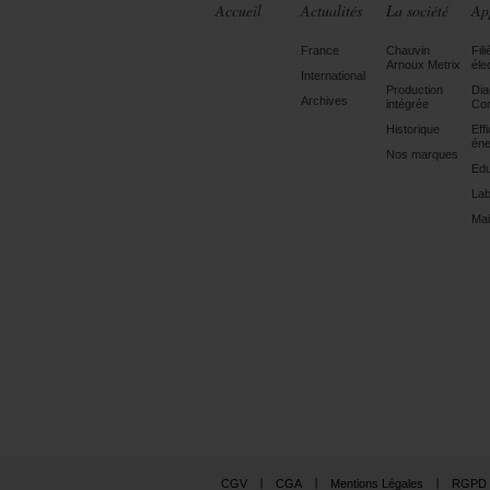
Accueil
Actualités
La société
Ap
France
Chauvin
Fili
Arnoux Metrix
éle
International
Production
Dia
Archives
intégrée
Con
Historique
Eff
éne
Nos marques
Edu
Lab
Mai
CGV
CGA
Mentions Légales
RGPD