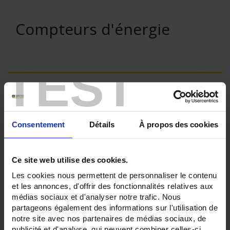
Compteurs d'énergie
TEST
VENTE EN LIGNE
Connexion
Consentement
Détails
À propos des cookies
Rechercher :
Ce site web utilise des cookies.
Les cookies nous permettent de personnaliser le contenu
et les annonces, d'offrir des fonctionnalités relatives aux
Filtre en cours :
médias sociaux et d'analyser notre trafic. Nous
partageons également des informations sur l'utilisation de
COMPTEURS - Classe de précision Ea:
notre site avec nos partenaires de médias sociaux, de
MID B
publicité et d'analyse, qui peuvent combiner celles-ci