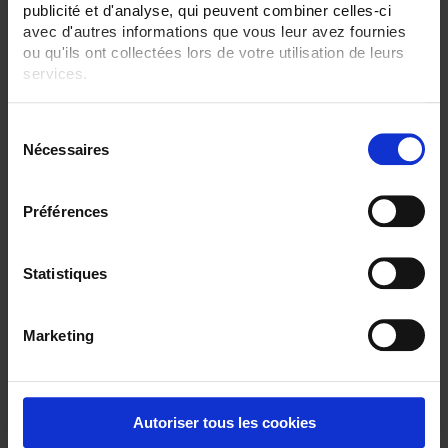
publicité et d'analyse, qui peuvent combiner celles-ci
avec d'autres informations que vous leur avez fournies
ou qu'ils ont collectées lors de votre utilisation de leurs
services.
Pour en savoir plus, veuillez consulter notre
politique de
S
confidentialité
.
Nécessaires
é
l
e
Préférences
c
ULYS TD80-M Modbus
t
Compteur d'énergie pour réseaux triphasés - Raccordement direct jusque
i
Statistiques
80 A - Modbus - MID
o
n
Marketing
d
u
c
o
Autoriser tous les cookies
n