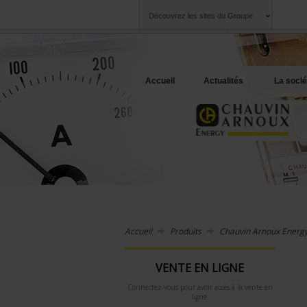
Découvrez les sites du Groupe
Groupe
Sociétés
Chauvin Arnoux
Une offre à votre 
Accueil
Actualités
La socié
Accueil
Produits
Chauvin Arnoux Energ
VENTE EN LIGNE
Connectez-vous pour avoir accès à la vente en
ligne.