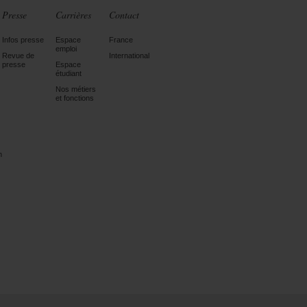
Presse
Carrières
Contact
Infos presse
Espace
France
emploi
Revue de
International
presse
Espace
étudiant
Nos métiers
et fonctions
n