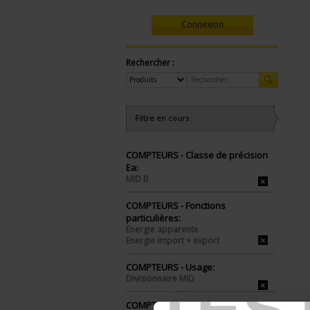
Connexion
Rechercher :
Filtre en cours :
COMPTEURS - Classe de précision
Ea:
MID B
COMPTEURS - Fonctions
particulières:
Energie apparente
Energie import + export
COMPTEURS - Usage:
TES
Divisionnaire MID
COMPTEURS - Raccordement -