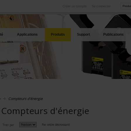
Créer un compte
Se connecter
International
Sites produits
service
Nos filiales à l'étranger
Nos meilleures offres
té
Applications
Produits
Support
Publications
y
Compteurs d'énergie
Compteurs d'énergie
Par ordre décroissant
Trier par