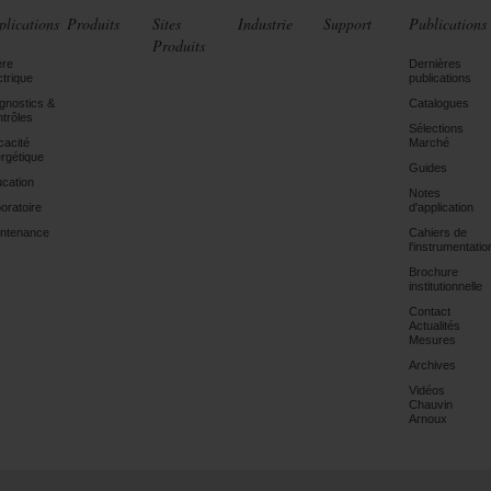
plications
Produits
Sites
Industrie
Support
Publications
Produits
ère
Dernières
ctrique
publications
gnostics &
Catalogues
trôles
Sélections
icacité
Marché
rgétique
Guides
cation
Notes
oratoire
d'application
ntenance
Cahiers de
l'instrumentatio
Brochure
institutionnelle
Contact
Actualités
Mesures
Archives
Vidéos
Chauvin
Arnoux