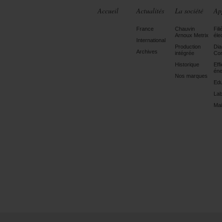
Accueil
Actualités
La société
Ap
France
Chauvin
Fili
Arnoux Metrix
éle
International
Production
Dia
Archives
intégrée
Con
Historique
Eff
éne
Nos marques
Edu
Lab
Mai