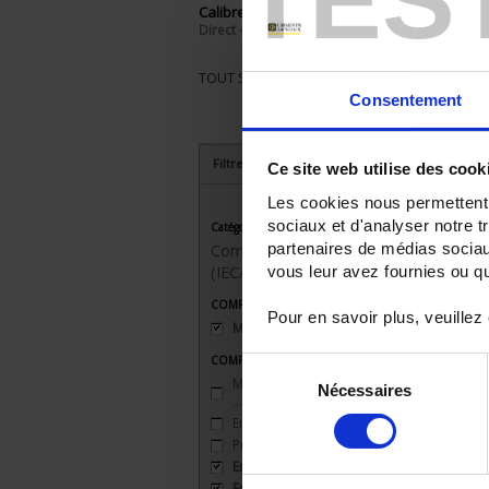
Calibre:
Direct - 45 A
TOUT SUPPRIMER
Consentement
Filtrer les produits par critères
Ce site web utilise des cook
Les cookies nous permettent d
sociaux et d'analyser notre t
Catégorie
partenaires de médias sociaux
Compteurs divisionnaires
vous leur avez fournies ou qu'
(IEC/MID)
COMPTEURS - Classe de précision Ea
Pour en savoir plus, veuillez
MID B
(1)
COMPTEURS - Fonctions particulières
Sélection
Multimesures (U - V - I - FP - F -
Nécessaires
du
…)
(1)
consentement
Energie réactive
(1)
Puissances
(1)
Energie apparente
(1)
Energie import + export
(1)