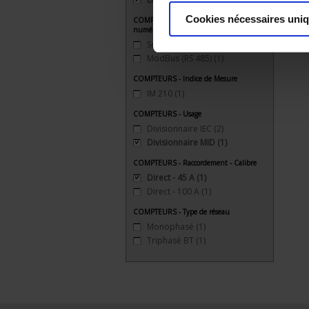
Cookies nécessaires uni
COMPTEURS - Communication
numérique
Sortie impulsion
(1)
ModBus (RS 485)
(1)
COMPTEURS - Indice de Mesure
IM 210
(1)
COMPTEURS - Usage
Divisionnaire IEC
(2)
Divisionnaire MID
(1)
COMPTEURS - Raccordement - Calibre
Direct - 45 A
(1)
Direct - 100 A
(1)
COMPTEURS - Type de réseau
Monophasé
(1)
Triphasé BT
(1)