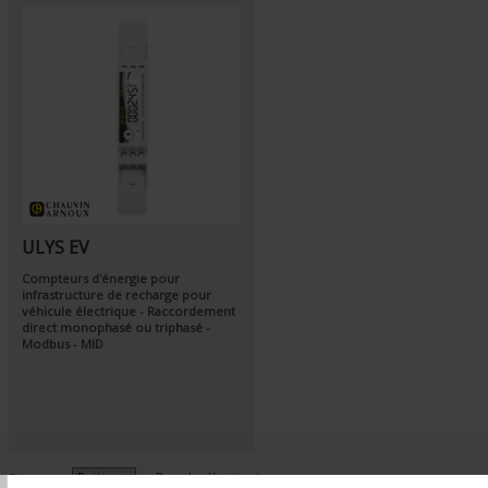
ULYS EV
Compteurs d'énergie pour
infrastructure de recharge pour
véhicule électrique - Raccordement
direct monophasé ou triphasé -
Modbus - MID
T
Par ordre décroissant
Trier par