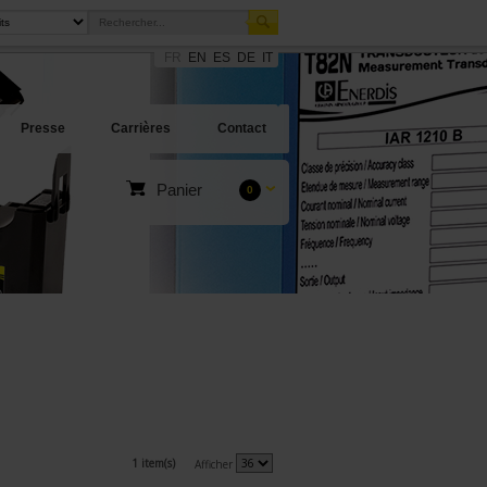
FR
EN
ES
DE
IT
Presse
Carrières
Contact
Panier
0
1 item(s)
Afficher