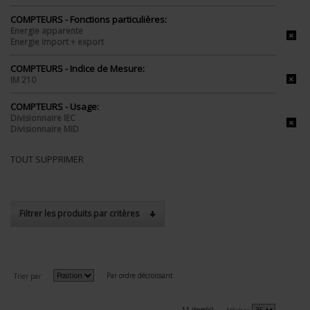
COMPTEURS - Fonctions particulières:
Energie apparente
Energie import + export
COMPTEURS - Indice de Mesure:
IM 210
COMPTEURS - Usage:
Divisionnaire IEC
Divisionnaire MID
TOUT SUPPRIMER
Filtrer les produits par critères
Par ordre décroissant
Trier par
11 item(s)