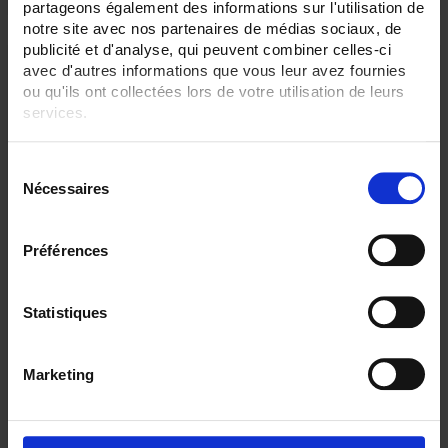
partageons également des informations sur l'utilisation de
notre site avec nos partenaires de médias sociaux, de
publicité et d'analyse, qui peuvent combiner celles-ci
avec d'autres informations que vous leur avez fournies
ou qu'ils ont collectées lors de votre utilisation de leurs
services.
Pour en savoir plus, veuillez consulter notre
politique de
S
confidentialité
.
Nécessaires
é
l
e
Préférences
c
ULYS MD100-M
t
Compteur d'énérgie pour réseaux monophasés - Raccordement direct
i
Statistiques
jusque 100A – MID
o
n
Marketing
d
u
c