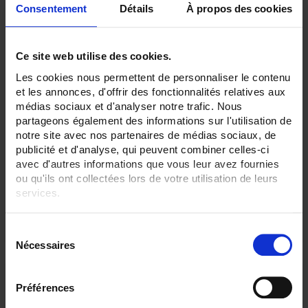
Consentement
Détails
À propos des cookies
Ce site web utilise des cookies.
Les cookies nous permettent de personnaliser le contenu
et les annonces, d'offrir des fonctionnalités relatives aux
médias sociaux et d'analyser notre trafic. Nous
ULYS MD45-M Modbus
partageons également des informations sur l'utilisation de
Compteur d'énérgie pour réseaux monophasés - Raccordement direct
notre site avec nos partenaires de médias sociaux, de
jusque 45A - MID – Modbus
publicité et d'analyse, qui peuvent combiner celles-ci
avec d'autres informations que vous leur avez fournies
ou qu'ils ont collectées lors de votre utilisation de leurs
services.
Pour en savoir plus, veuillez consulter notre
politique de
S
confidentialité
.
Nécessaires
é
l
e
Préférences
c