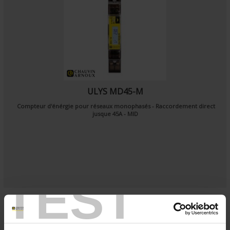
ULYS MD45-M
Compteur d'énérgie pour réseaux monophasés - Raccordement direct
jusque 45A - MID
TEST