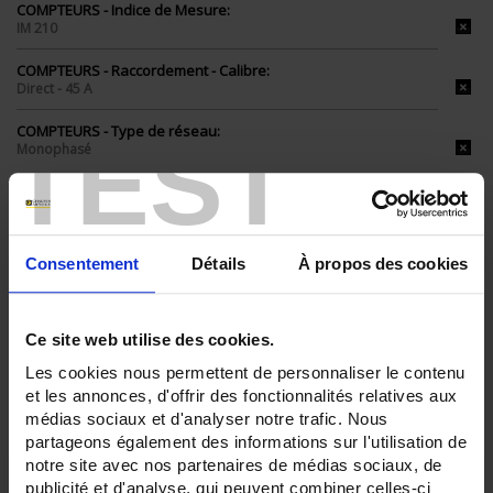
COMPTEURS - Indice de Mesure:
IM 210
COMPTEURS - Raccordement - Calibre:
Direct - 45 A
COMPTEURS - Type de réseau:
TEST
Monophasé
TOUT SUPPRIMER
Consentement
Détails
À propos des cookies
Filtrer les produits par critères
Ce site web utilise des cookies.
Les cookies nous permettent de personnaliser le contenu
Par ordre décroissant
3 item(s)
Trier par
Afficher
et les annonces, d'offrir des fonctionnalités relatives aux
médias sociaux et d'analyser notre trafic. Nous
partageons également des informations sur l'utilisation de
notre site avec nos partenaires de médias sociaux, de
publicité et d'analyse, qui peuvent combiner celles-ci