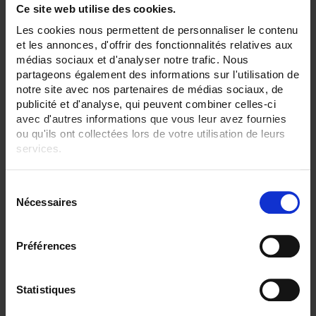
Ce site web utilise des cookies.
Les cookies nous permettent de personnaliser le contenu
JVP 1025
et les annonces, d'offrir des fonctionnalités relatives aux
Transformateur à passage de barre 100 x 20 mm - Primaires 200 à 3000A -
médias sociaux et d'analyser notre trafic. Nous
Classe 0,5
partageons également des informations sur l'utilisation de
notre site avec nos partenaires de médias sociaux, de
publicité et d'analyse, qui peuvent combiner celles-ci
avec d'autres informations que vous leur avez fournies
ou qu'ils ont collectées lors de votre utilisation de leurs
services.
Pour en savoir plus, veuillez consulter notre
politique de
S
confidentialité
.
Nécessaires
é
l
e
Préférences
c
t
i
Statistiques
o