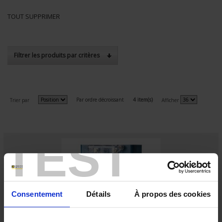
TOUT SUPPRIMER
Filtrer les produits par critères
Par ordre décroissant
4 item(s)
Trier par
Afficher
TEST
Consentement
Détails
À propos des cookies