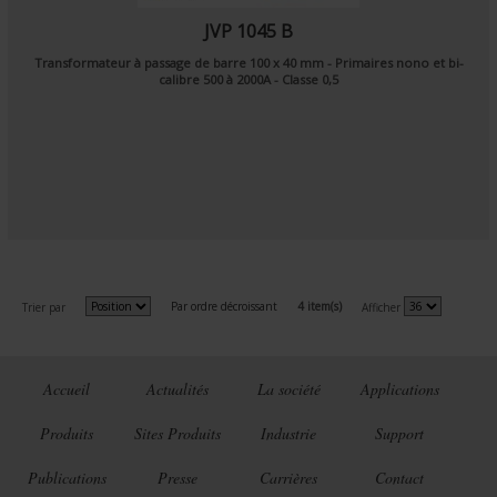
JVP 1045 B
Transformateur à passage de barre 100 x 40 mm - Primaires nono et bi-
calibre 500 à 2000A - Classe 0,5
Par ordre décroissant
4 item(s)
Trier par
Afficher
Accueil
Actualités
La société
Applications
Produits
Sites Produits
Industrie
Support
Publications
Presse
Carrières
Contact