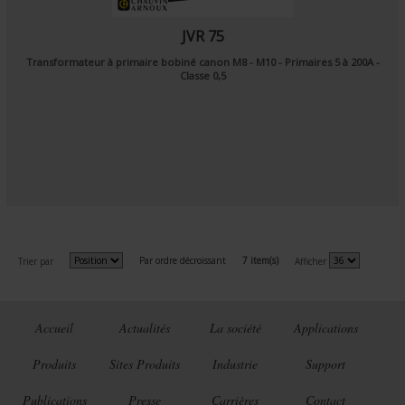
JVR 75
Transformateur à primaire bobiné canon M8 - M10 - Primaires 5 à 200A -
Classe 0,5
Par ordre décroissant
7 item(s)
Trier par
Afficher
Accueil
Actualités
La société
Applications
Produits
Sites Produits
Industrie
Support
Publications
Presse
Carrières
Contact