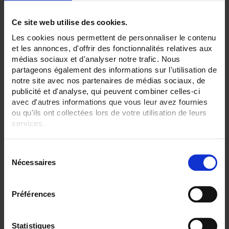
TC - Application / Précision:
Comptage tarifaire Cl. 0.5
Ce site web utilise des cookies.
TOUT SUPPRIMER
Les cookies nous permettent de personnaliser le contenu
et les annonces, d'offrir des fonctionnalités relatives aux
médias sociaux et d'analyser notre trafic. Nous
partageons également des informations sur l'utilisation de
Filtrer les produits par critères
notre site avec nos partenaires de médias sociaux, de
publicité et d'analyse, qui peuvent combiner celles-ci
avec d'autres informations que vous leur avez fournies
ou qu'ils ont collectées lors de votre utilisation de leurs
Par ordre décroissant
2 item(s)
Trier par
Afficher
services.
Pour en savoir plus, veuillez consulter notre
politique de
S
confidentialité
.
Nécessaires
é
l
e
Préférences
c
t
i
Statistiques