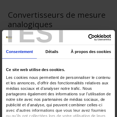
Convertisseurs de mesure
TEST
analogiques
Consentement
Détails
À propos des cookies
VENTE EN LIGNE
Connexion
Ce site web utilise des cookies.
Les cookies nous permettent de personnaliser le contenu
et les annonces, d'offrir des fonctionnalités relatives aux
Rechercher :
médias sociaux et d'analyser notre trafic. Nous
partageons également des informations sur l'utilisation de
notre site avec nos partenaires de médias sociaux, de
publicité et d'analyse, qui peuvent combiner celles-ci
Filtre en cours :
avec d'autres informations que vous leur avez fournies
ou qu'ils ont collectées lors de votre utilisation de leurs