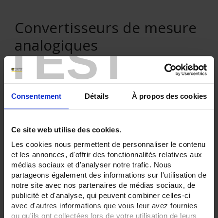
Convertisseurs de mesure
TEST
analogiques
Consentement
Détails
À propos des cookies
VENTE EN LIGNE
Connexion
Ce site web utilise des cookies.
Les cookies nous permettent de personnaliser le contenu
et les annonces, d'offrir des fonctionnalités relatives aux
Rechercher :
médias sociaux et d'analyser notre trafic. Nous
partageons également des informations sur l'utilisation de
notre site avec nos partenaires de médias sociaux, de
publicité et d'analyse, qui peuvent combiner celles-ci
Filtre en cours :
avec d'autres informations que vous leur avez fournies
ou qu'ils ont collectées lors de votre utilisation de leurs