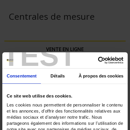
Centrales de mesure
TEST
VENTE EN LIGNE
Connexion
Consentement
Détails
À propos des cookies
Rechercher :
Ce site web utilise des cookies.
Les cookies nous permettent de personnaliser le contenu
Filtre en cours :
et les annonces, d'offrir des fonctionnalités relatives aux
médias sociaux et d'analyser notre trafic. Nous
CENTRALES - Alimentation auxiliaires:
partageons également des informations sur l'utilisation de
80 à 265 Vac
notre site avec nos partenaires de médias sociaux, de