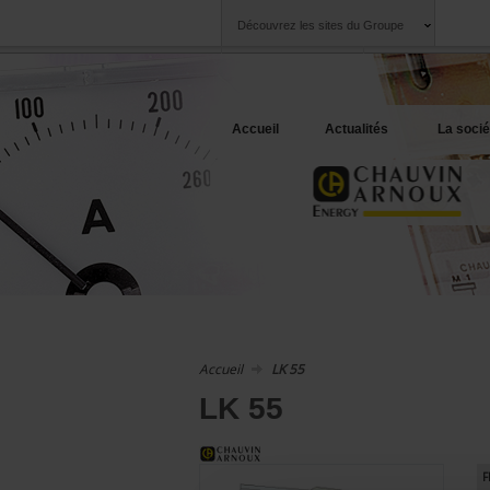
Découvrez les sites du Groupe
Groupe
Sociétés
Chauvin Arnoux
Une offre à votre 
Accueil
Actualités
La socié
Accueil
LK 55
LK 55
F