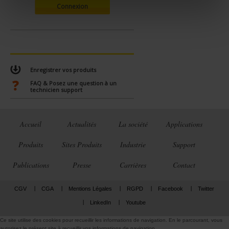
Connexion
e
n
t
Enregistrer vos produits
FAQ & Posez une question à un
technicien support
Accueil
Actualités
La société
Applications
Produits
Sites Produits
Industrie
Support
Publications
Presse
Carrières
Contact
CGV
CGA
Mentions Légales
RGPD
Facebook
Twitter
LinkedIn
Youtube
Ce site utilise des cookies pour recueillir les informations de navigation. En le parcourant, vous
autorisez le présent site à recueillir vos informations de navigation.