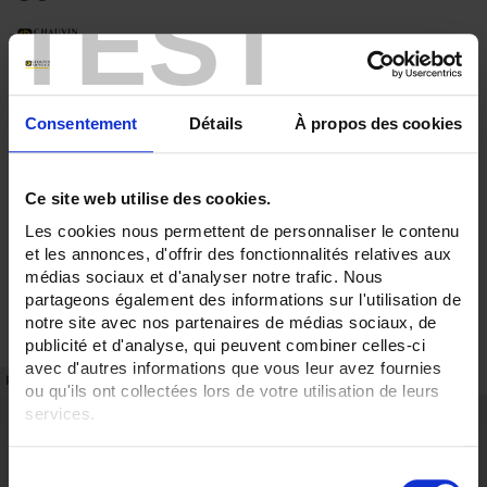
TEST
Consentement
Détails
À propos des cookies
Ce site web utilise des cookies.
Les cookies nous permettent de personnaliser le contenu
et les annonces, d'offrir des fonctionnalités relatives aux
médias sociaux et d'analyser notre trafic. Nous
partageons également des informations sur l'utilisation de
notre site avec nos partenaires de médias sociaux, de
publicité et d'analyse, qui peuvent combiner celles-ci
avec d'autres informations que vous leur avez fournies
FICHE TECHNIQUE
RÉFÉRENCES
ou qu'ils ont collectées lors de votre utilisation de leurs
services.
Points forts
Gamme attractif en coût d'acquisition et d'installation
Pour en savoir plus, veuillez consulter notre
politique de
S
Nombreuses possibilités de personnalisation
confidentialité
.