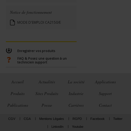
Notice de fonctionnement
MODE D'EMPLOI CA2150/E
Enregistrer vos produits
FAQ & Posez une question à un
technicien support
Accueil
Actualités
La société
Applications
Produits
Sites Produits
Industrie
Support
Publications
Presse
Carrières
Contact
CGV
CGA
Mentions Légales
RGPD
Facebook
Twitter
LinkedIn
Youtube