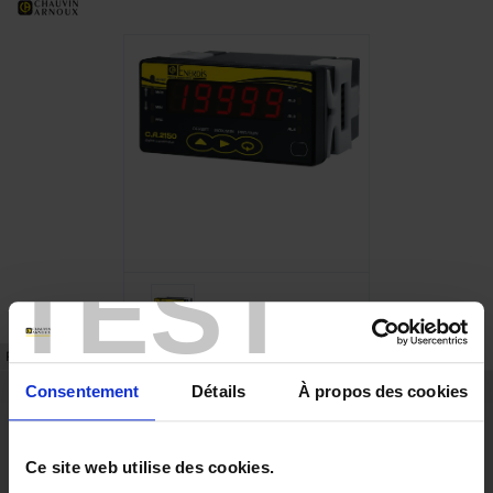
TEST
FICHE TECHNIQUE
RÉFÉRENCES
Consentement
Détails
À propos des cookies
Points forts
Produits multifonctions
3 couleurs d'affichage
Ce site web utilise des cookies.
4 alarmes en standard
Fixation instantanée sans outil