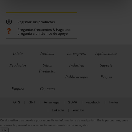
e
n
t
Registrar sus productos
Preguntas frecuentes & Haga una
pregunta a un técnico de apoyo
Inicio
Noticias
La empresa
Aplicaciones
Productos
Sitios
Industria
Suporte
Productos
Publicaciones
Prensa
Empleo
Contacto
GTS
GPT
Aviso legal
GDPR
Facebook
Twitter
LinkedIn
Youtube
Ce site utilise des cookies pour recueillir les informations de navigation. En le parcourant, vous
autorisez le présent site à recueillir vos informations de navigation.
Ok