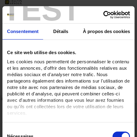
TEST
Consentement
Détails
À propos des cookies
Ce site web utilise des cookies.
Les cookies nous permettent de personnaliser le contenu
et les annonces, d'offrir des fonctionnalités relatives aux
médias sociaux et d'analyser notre trafic. Nous
partageons également des informations sur l'utilisation de
notre site avec nos partenaires de médias sociaux, de
publicité et d'analyse, qui peuvent combiner celles-ci
FICHA TÉCNICA
REFERENCIAS
avec d'autres informations que vous leur avez fournies
ou qu'ils ont collectées lors de votre utilisation de leurs
Ventajas
services.
Fijación en panel fondo de cuadro
Pour en savoir plus, veuillez consulter notre
politique de
Tapaborne precintable posible
S
confidentialité
.
Descripción
Nécessaires