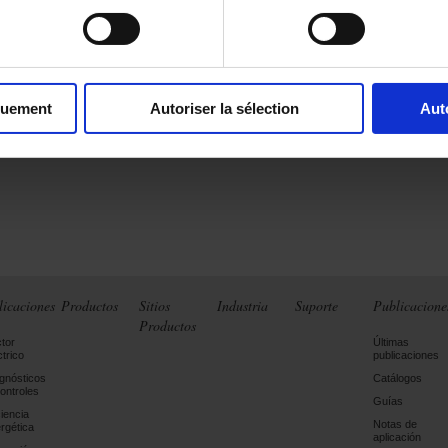
quement
Autoriser la sélection
Aut
licaciones
Productos
Sitios
Industria
Suporte
Publicacione
Productos
tor
Últimas
ctrico
publicaciones
gnósticos
Catálogos
ontroles
Guías
ciencia
Notas de
rgética
aplicación