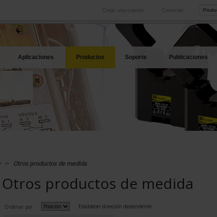
Crear una cuenta
Conectar
Internacional
Sitios web productos
rvicio
Nuestras filiales en el extranjero
Nuestras mejores ofertas
Aplicaciones
Productos
Soporte
Publicaciones
y
Otros productos de medida
Otros productos de medida
Establecer dirección descendente
Ordenar por