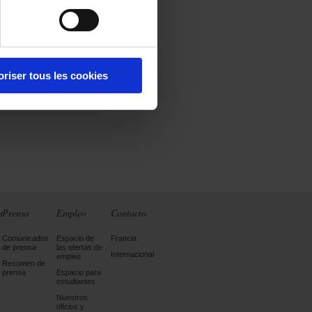
oriser tous les cookies
s
Prensa
Empleo
Contacto
Comunicados
Espacio de
Francia
de prensa
las ofertas de
Internacional
empleo
Resumen de
prensa
Espacio para
estudiantes
Nuestros
oficios y