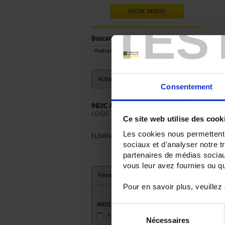
Iniciar sesión
TES
Buscar:
Actualmente comprando por:
Consentement
INDIC ANALOG - Gammes:
LOGIC
Ce site web utilise des cook
Les cookies nous permettent d
ELIMINAR TODO
sociaux et d'analyser notre t
partenaires de médias sociaux
vous leur avez fournies ou qu'
Filtrar los productos por criterio
Pour en savoir plus, veuillez
INDIC ANALOG - Usage
Sélection
Applications courantes
(1)
Nécessaires
du