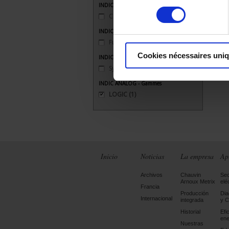
INDIC ANALOG - Format
consentement
Carré 96 x 96
(1)
INDIC ANALOG - Type de fut (Découpe)
Fut carré (DIN)
(1)
Cookies nécessaires uni
INDIC ANALOG - Fonctions
Synchronisation
(1)
INDIC ANALOG - Gammes
LOGIC
(1)
Inicio
Noticias
La empresa
Ap
Archivos
Chauvin
Sec
Arnoux Metrix
elé
Francia
Producción
Dia
Internacional
integrada
y C
Historial
Efi
ene
Nuestras