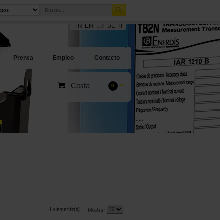
FR
EN
ES
DE
IT
Prensa
Empleo
Contacto
Cesta
0
1 elemento(s)
Mostrar