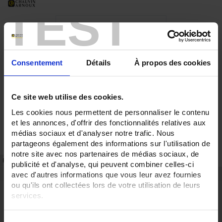
TEST
Consentement
Détails
À propos des cookies
Ce site web utilise des cookies.
Les cookies nous permettent de personnaliser le contenu
et les annonces, d'offrir des fonctionnalités relatives aux
médias sociaux et d'analyser notre trafic. Nous
partageons également des informations sur l'utilisation de
notre site avec nos partenaires de médias sociaux, de
FICHA TÉCNICA
REFERENCIAS
publicité et d'analyse, qui peuvent combiner celles-ci
avec d'autres informations que vous leur avez fournies
Ventajas
ou qu'ils ont collectées lors de votre utilisation de leurs
services.
Clase 0,2 s
Fijación en panel fondo de cuadro
Tapa de protección extraíble y precintable posible
Pour en savoir plus, veuillez consulter notre
politique de
Salida en bornes desdoblados