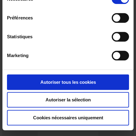
é
l
e
Préférences
c
t
i
Statistiques
o
n
Marketing
d
u
BIPOKS PP
c
Step relay - 4 CO contacts - 10 A
o
Autoriser tous les cookies
n
s
Autoriser la sélection
e
n
t
Cookies nécessaires uniquement
e
m