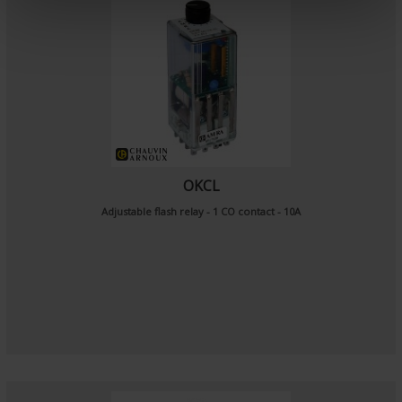
e
n
t
OKCL
Adjustable flash relay - 1 CO contact - 10A