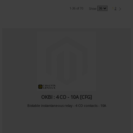
1-36 of 70
1
2
Show
OKBI : 4 CO - 10A [CFG]
Bistable instantaneous relay - 4 CO contacts - 10A