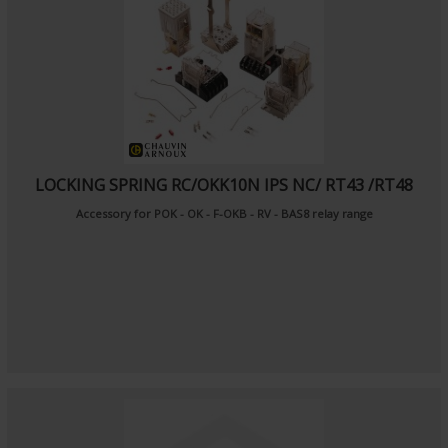
LOCKING SPRING RC/OKK10N IPS NC/ RT43 /RT48
Accessory for POK - OK - F-OKB - RV - BAS8 relay range