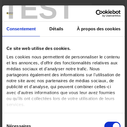
TEST
Consentement
Détails
À propos des cookies
Ce site web utilise des cookies.
Les cookies nous permettent de personnaliser le contenu
et les annonces, d'offrir des fonctionnalités relatives aux
F-OKB
médias sociaux et d'analyser notre trafic. Nous
Monostable instantaneous relay - 4 double-break contacts
partageons également des informations sur l'utilisation de
notre site avec nos partenaires de médias sociaux, de
publicité et d'analyse, qui peuvent combiner celles-ci
avec d'autres informations que vous leur avez fournies
ou qu'ils ont collectées lors de votre utilisation de leurs
services.
Pour en savoir plus, veuillez consulter notre
politique de
S
confidentialité
.
Nécessaires