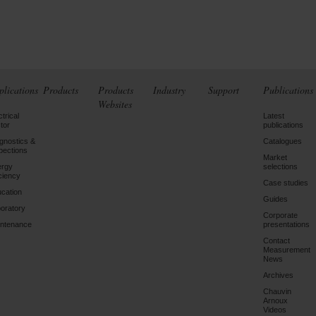
plications
Products
Products
Industry
Support
Publications
Websites
ctrical
Latest
tor
publications
gnostics &
Catalogues
pections
Market
ergy
selections
iciency
Case studies
cation
Guides
oratory
Corporate
ntenance
presentations
Contact
Measurement
News
Archives
Chauvin
Arnoux
Videos