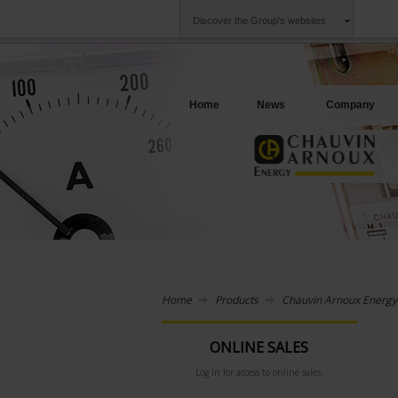
Discover the Group's websites
Group
Companies
Chauvin Arnoux
An offering to se
Home
News
Company
Home
Products
Chauvin Arnoux Energy
ONLINE SALES
Log in for access to online sales.