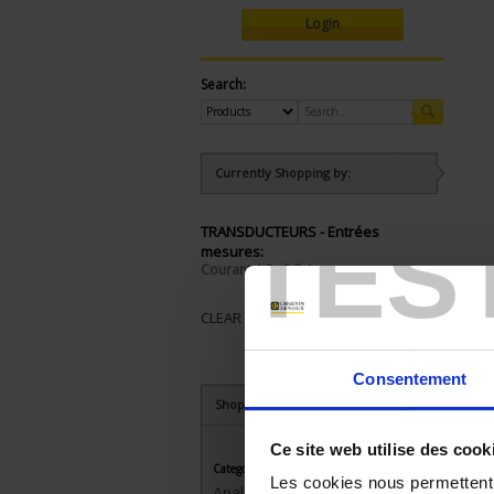
Login
Search:
Currently Shopping by:
TES
TRANSDUCTEURS - Entrées
mesures:
Courant AC : 0-5 A
CLEAR ALL
Consentement
Shop By
Ce site web utilise des cook
Category
Les cookies nous permettent d
Analog transducers