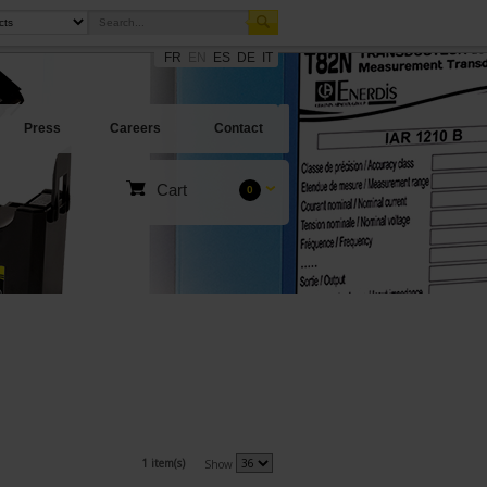
FR
EN
ES
DE
IT
Press
Careers
Contact
Cart
0
1 item(s)
Show