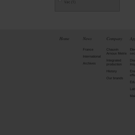
Vac
(1)
Home
News
Company
Ap
France
Chauvin
Ele
Arnoux Metrix
sec
International
Integrated
Dia
Archives
production
Ins
History
En
eff
Our brands
Edu
Lab
Mai