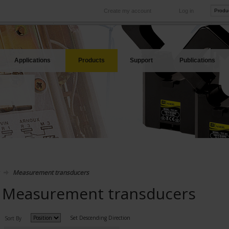
Create my account
Log in
International
Product sites
rve your needs
Our subsidiaries abroad
Our best offers
Applications
Products
Support
Publications
Measurement transducers
Measurement transducers
Set Descending Direction
Sort By