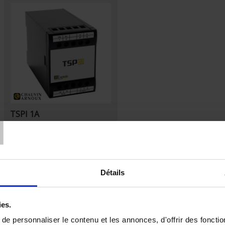
T
TSPI 1A
Analog AC current transducer - Self-
powered - Input 1A - 1 analog output
Détails
ies.
e personnaliser le contenu et les annonces, d'offrir des fonctio
Set Descending Direction
Sort By