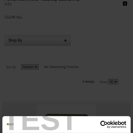
0.5s
CLEAR ALL
Shop By
Set Descending Direction
Sort By
4 item(s)
Show
TEST