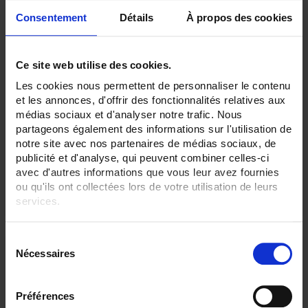
Consentement
Détails
À propos des cookies
Ce site web utilise des cookies.
ENERIUM 50 Ethernet + Pulse
Les cookies nous permettent de personnaliser le contenu
et les annonces, d'offrir des fonctionnalités relatives aux
Power monitor 96x96 - Electrical energy - Management of the load curves,
médias sociaux et d'analyser notre trafic. Nous
trend curves and individual harmonics
partageons également des informations sur l'utilisation de
notre site avec nos partenaires de médias sociaux, de
publicité et d'analyse, qui peuvent combiner celles-ci
avec d'autres informations que vous leur avez fournies
ou qu'ils ont collectées lors de votre utilisation de leurs
services.
Pour en savoir plus, veuillez consulter notre
politique de
S
confidentialité
.
Nécessaires
é
l
e
Préférences
c