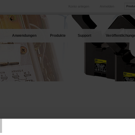
Konto anlegen
Anmelden
International
Produkt-Web
hren Bedarf
Unsere Tochtergesellschaften im Ausland
Unsere best
Anwendungen
Produkte
Support
Veröffentlichung
T
ECHNISCHES DATENBLATT
ARTIKEL-NR.