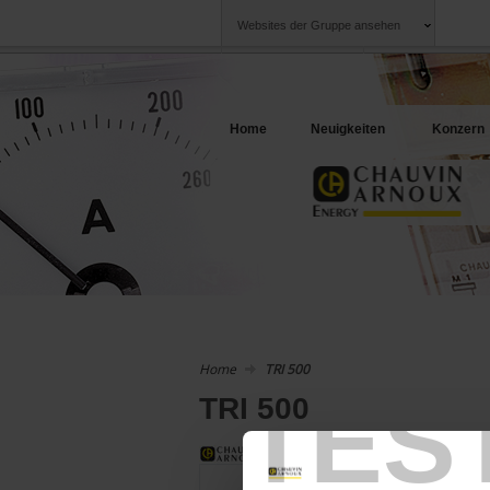
Websites der Gruppe ansehen
Chauvin Arnoux
Unternehmen
Gruppe
Ein Angebot für I
Home
Neuigkeiten
Konzern
Home
TRI 500
TES
TRI 500
T