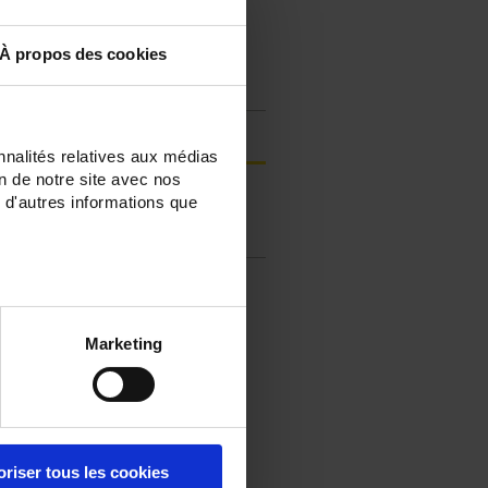
anmelden.
À propos des cookies
Anmelden
nnalités relatives aux médias
on de notre site avec nos
Produkte
 d'autres informations que
FAQs & Frage an einen Service-
Techniker
Marketing
oriser tous les cookies