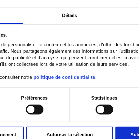
Stärken
Détails
Für Drehstromnetze
Primärleiter aus Kupfer oder Aluminium mögliche
Eingebauter Kurzschließer
Klasse 0,2 s
ies.
Abnehmbare und plombierbare Schutzabdeckung
e personnaliser le contenu et les annonces, d'offrir des fonctio
Beschreibung
rafic. Nous partageons également des informations sur l'utilisati
Produktreihe dreiphasiger Leiterplatten für Stromzähler
, de publicité et d'analyse, qui peuvent combiner celles-ci avec
ils ont collectées lors de votre utilisation de leurs services.
Wichtigste technische Daten:
Anschlussart: Kabelklemme Ø 50 bis 240 mm²
 consulter notre
politique de confidentialité
.
Genauigkeitsklasse: 0,2 s
Primärstrom, 2 Bereiche: 50 - 100 A, 100 - 200 A, 200 - 500 A
Sekundärstrom: 5 A
Referenznorm: IEC 60044-1
Préférences
Statistiques
quement
Autoriser la sélection
Aut