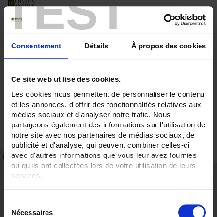
TEST
Consentement
Détails
À propos des cookies
Ce site web utilise des cookies.
Les cookies nous permettent de personnaliser le contenu
et les annonces, d'offrir des fonctionnalités relatives aux
médias sociaux et d'analyser notre trafic. Nous
partageons également des informations sur l'utilisation de
notre site avec nos partenaires de médias sociaux, de
publicité et d'analyse, qui peuvent combiner celles-ci
avec d'autres informations que vous leur avez fournies
TECHNISCHES DATENBLATT
ARTIKEL-NR.
ou qu'ils ont collectées lors de votre utilisation de leurs
Stärken
services.
Montage in Schalteschrank
Pour en savoir plus, veuillez consulter notre
politique de
Plombierbarer Anschlussdeckel
S
confidentialité
.
Beschreibung
Nécessaires
é